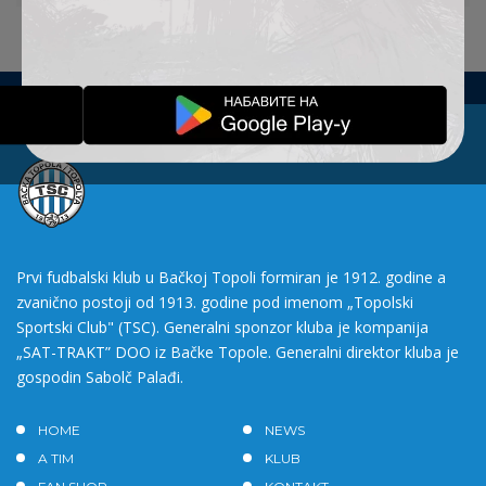
Prvi fudbalski klub u Bačkoj Topoli formiran je 1912. godine a
zvanično postoji od 1913. godine pod imenom „Topolski
Sportski Club" (TSC). Generalni sponzor kluba je kompanija
„SAT-TRAKT” DOO iz Bačke Topole. Generalni direktor kluba je
gospodin Sabolč Palađi.
HOME
NEWS
A TIM
KLUB