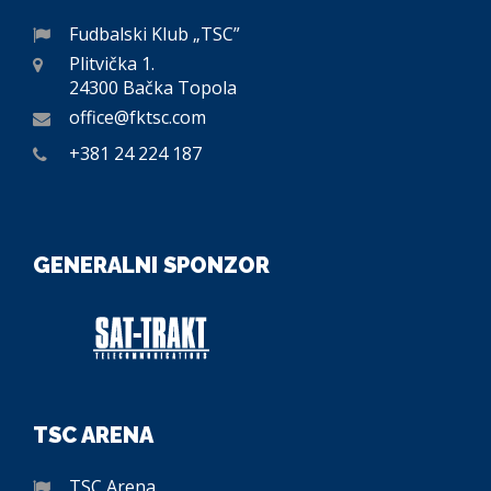
Fudbalski Klub „TSC”
Plitvička 1.
24300 Bačka Topola
office@fktsc.com
+381 24 224 187
GENERALNI SPONZOR
TSC ARENA
TSC Arena