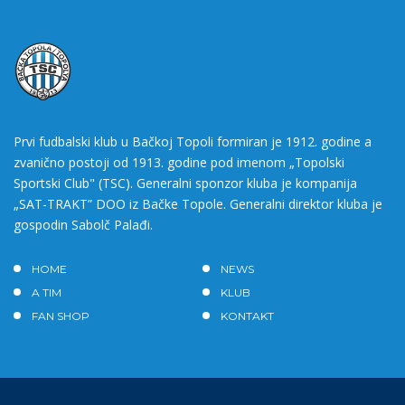
Prvi fudbalski klub u Bačkoj Topoli formiran je 1912. godine a
zvanično postoji od 1913. godine pod imenom „Topolski
Sportski Club" (TSC). Generalni sponzor kluba je kompanija
„SAT-TRAKT” DOO iz Bačke Topole. Generalni direktor kluba je
gospodin Sabolč Palađi.
HOME
NEWS
A TIM
KLUB
FAN SHOP
KONTAKT