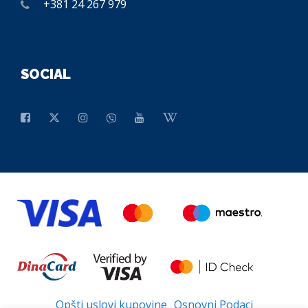
+381 24 267 979
SOCIAL
Opšti uslovi kupovine
Osnovni Podaci