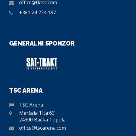
office@fktsc.com
+381 24 224 187
GENERALNI SPONZOR
TSC ARENA
TSC Arena
Maršala Tita 63.
24300 Bačka Topola
office@tscarena.com