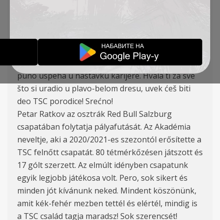
Salzburgom iz Austrije. Prošao je mlađe selekcije
našeg kluba, a od sezone 2020/2021 za prvi tim
TSC-a je odigrao 80 utakmica i postigao je 17
golova. Protekle sezone je bio jedan od najboljih
igrača u našem timu. Pero, želimo ti sve najbolje i
puno uspeha u nastavku karijere. Hvala ti za sve
što si uradio u plavo-belom dresu, uvek ćeš biti
deo TSC porodice! Srećno!
Petar Ratkov az osztrák Red Bull Salzburg
csapatában folytatja pályafutását. Az Akadémia
neveltje, aki a 2020/2021-es szezontól erősítette a
TSC felnőtt csapatát. 80 tétmérkőzésen játszott és
17 gólt szerzett. Az elmúlt idényben csapatunk
egyik legjobb játékosa volt. Pero, sok sikert és
minden jót kívánunk neked. Mindent köszönünk,
amit kék-fehér mezben tettél és elértél, mindig is
a TSC család tagja maradsz! Sok szerencsét!