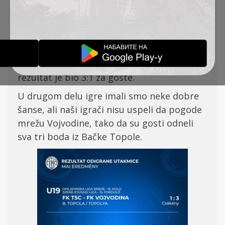
rezultatom 3:
1.
Na ovom
meču
gosti su p
oveli, ali golom
Čakanja smo izjednačili. Nažalost posle
nekih grešaka
na
še
g tima
Vojvodina je
postigla još dva gola. Posle prvih 45 minuta
rezultat
je bio 3:
1 za goste.
U drugom delu igre imali smo neke dobre
š
anse,
ali naši igrači nisu uspeli da pogode
mrežu Vojvodine,
tako da su gosti odneli
sva tri boda iz Ba
čke Topole.