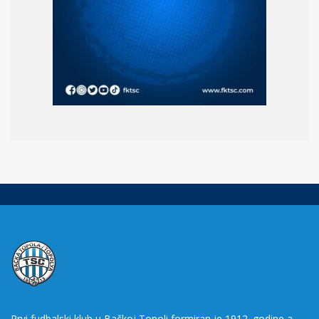
Prvi fudbalski klub u Bačkoj Topoli formiran je 1912. godine a