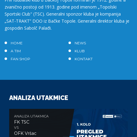
zvanično postoji od 1913. godine pod imenom „Topolski
Sportski Club" (TSC). Generalni sponzor kluba je kompanija
„SAT-TRAKT” DOO iz Bačke Topole. Generalni direktor kluba je
gospodin Sabolč Palađi.
HOME
NEWS
A TIM
KLUB
FAN SHOP
KONTAKT
ANALIZA UTAKMICE
ANALIZA UTAKMICA
FK TSC
VS
OFK Vršac