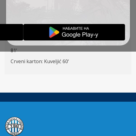
(K) (Šoš
55
‘), Kuveljić, Radin (Vulić
55
‘), Đakovac,
Cvetković – Ćirković (Stanić
72
‘), Milovanović
(
Rakonjac
55
‘)
Strelci: Đakovac 47‘,
Ćirković
6
1
‘
Žuti kartoni: Kuveljić 30‘,
Radin 50‘,
Šoš
7
5‘,
Krstić
8
1
‘
Crveni karton: Kuveljić 60‘