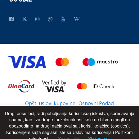
Opšti uslovi kupovine
Osnovni Podaci
Dragi posetioci, radi poboljšanja korisničkog iskustva, sprečavanja
spama, kao i za druge funkcionalnosti koje ne bismo mogli da
obezbedimo na drugi način ovaj sajt koristi kolačiće (cookies).
© 2026 - All Rights Reserved
UP
Korišćenjem sajta saglasni ste sa Uslovima korišćenja i Politikom
privatnosti.
Saznaj više
Slažem se