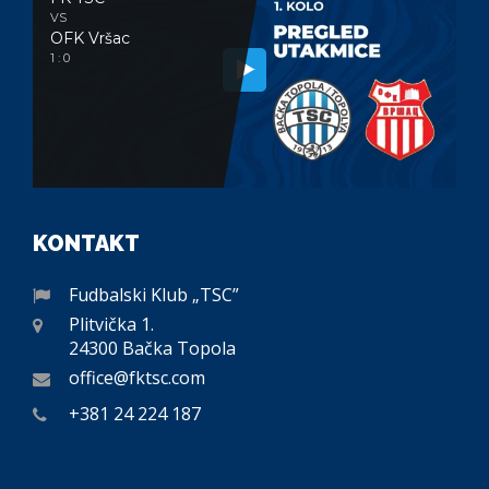
VS
OFK Vršac
1 : 0
KONTAKT
Fudbalski Klub „TSC”
Plitvička 1.
24300 Bačka Topola
office@fktsc.com
+381 24 224 187