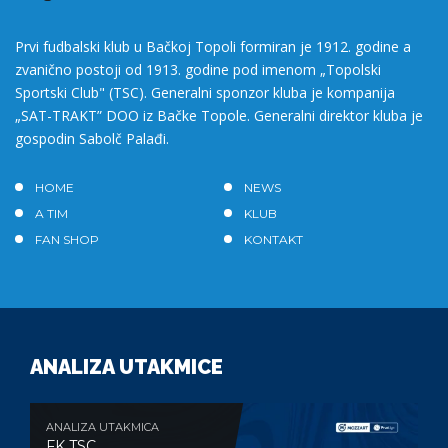
Prvi fudbalski klub u Bačkoj Topoli formiran je 1912. godine a
zvanično postoji od 1913. godine pod imenom „Topolski
Sportski Club" (TSC). Generalni sponzor kluba je kompanija
„SAT-TRAKT” DOO iz Bačke Topole. Generalni direktor kluba je
gospodin Sabolč Palađi.
HOME
NEWS
A TIM
KLUB
FAN SHOP
KONTAKT
ANALIZA UTAKMICE
ANALIZA UTAKMICA
FK TSC