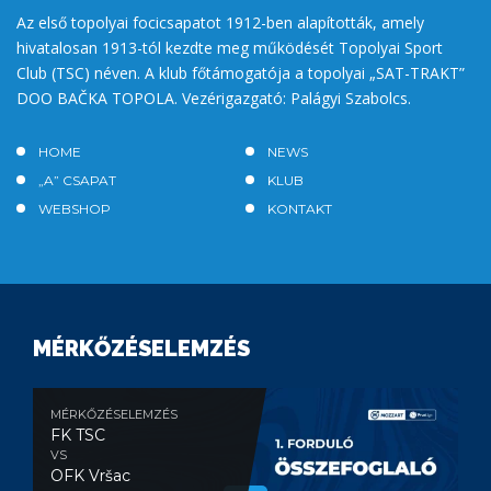
Az első topolyai focicsapatot 1912-ben alapították, amely
hivatalosan 1913-tól kezdte meg működését Topolyai Sport
Club (TSC) néven. A klub főtámogatója a topolyai „SAT-TRAKT”
DOO BAČKA TOPOLA. Vezérigazgató: Palágyi Szabolcs.
HOME
NEWS
„A” CSAPAT
KLUB
WEBSHOP
KONTAKT
MÉRKŐZÉSELEMZÉS
MÉRKŐZÉSELEMZÉS
FK TSC
VS
OFK Vršac