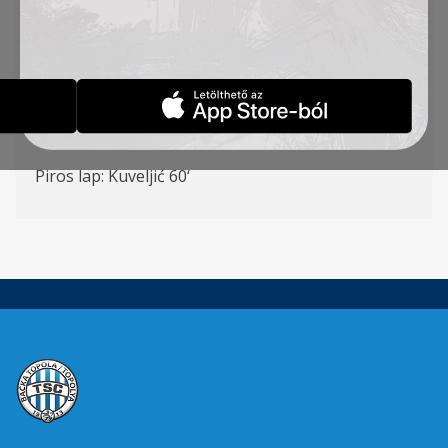
Cvetković – Ćirković ( Stanić
72
‘), Milovanović
(
Rakonjac
55
‘)
G
ólszerzők
: Đakovac 47‘,
Ćirković
6
1
‘
Sárga lapok: Kuveljić 30‘,
Radin 50,
S
ós
7
5‘,
Krstić
81
‘
Piros lap:
Kuveljić 60‘