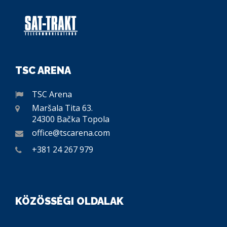
TSC ARENA
TSC Arena
Maršala Tita 63.
24300 Bačka Topola
office@tscarena.com
+381 24 267 979
KÖZÖSSÉGI OLDALAK