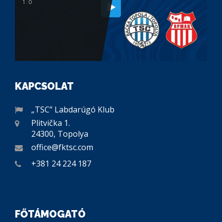
1 : 0
KAPCSOLAT
„TSC” Labdarúgó Klub
Plitvička 1.
24300, Topolya
office@fktsc.com
+381 24 224 187
FŐTÁMOGATÓ