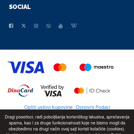
SOCIAL
Opšti uslovi kupovine
Osnovni Podaci
Dragi posetioci, radi poboljšanja korisničkog iskustva, sprečavanja
spama, kao i za druge funkcionalnosti koje ne bismo mogli da
obezbedimo na drugi način ovaj sajt koristi kolačiće (cookies).
© 2026 - All Rights Reserved
UP