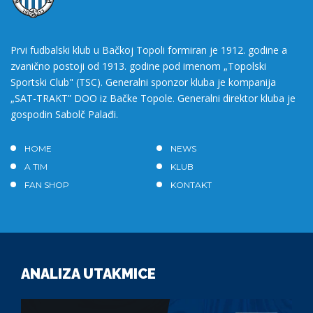
Prvi fudbalski klub u Bačkoj Topoli formiran je 1912. godine a
zvanično postoji od 1913. godine pod imenom „Topolski
Sportski Club" (TSC). Generalni sponzor kluba je kompanija
„SAT-TRAKT” DOO iz Bačke Topole. Generalni direktor kluba je
gospodin Sabolč Palađi.
HOME
NEWS
A TIM
KLUB
FAN SHOP
KONTAKT
ANALIZA UTAKMICE