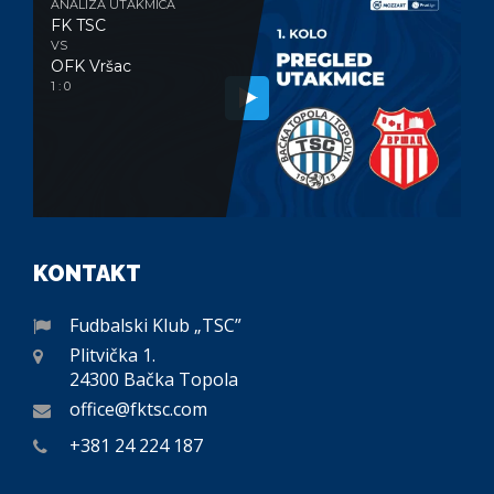
ANALIZA UTAKMICA
FK TSC
VS
OFK Vršac
1 : 0
KONTAKT
Fudbalski Klub „TSC”
Plitvička 1.
24300 Bačka Topola
office@fktsc.com
+381 24 224 187