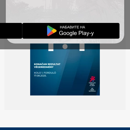
TSC postigla je Svetlana Bečić.