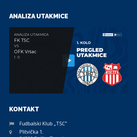
ANALIZA UTAKMICE
ANALIZA UTAKMICA
FK TSC
VS
OFK Vršac
1 : 0
KONTAKT
Fudbalski Klub „TSC”
Plitvička 1.