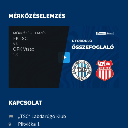
MÉRKŐZÉSELEMZÉS
MÉRKŐZÉSELEMZÉS
FK TSC
VS
OFK Vršac
1 : 0
KAPCSOLAT
„TSC” Labdarúgó Klub
Plitvička 1.