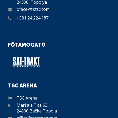
24300, Topolya
office@fktsc.com
+381 24 224 187
FŐTÁMOGATÓ
TSC ARENA
TSC Arena
Maršala Tita 63.
24300 Bačka Topola