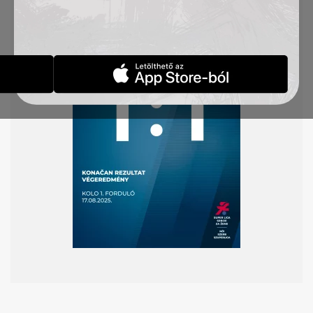
játszották, a TSC gólját pedig Svetlana Bečić
szerezte.