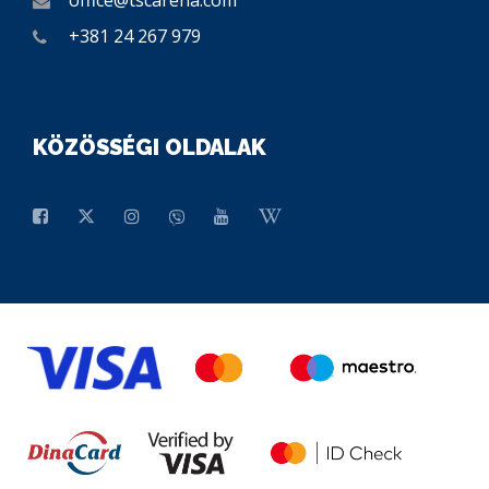
office@tscarena.com
+381 24 267 979
KÖZÖSSÉGI OLDALAK