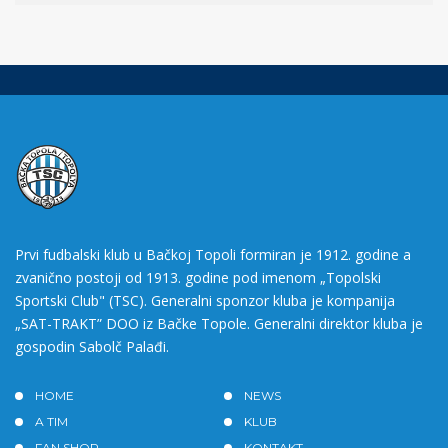
Prvi fudbalski klub u Bačkoj Topoli formiran je 1912. godine a
zvanično postoji od 1913. godine pod imenom „Topolski
Sportski Club" (TSC). Generalni sponzor kluba je kompanija
„SAT-TRAKT” DOO iz Bačke Topole. Generalni direktor kluba je
gospodin Sabolč Palađi.
HOME
NEWS
A TIM
KLUB
FAN SHOP
KONTAKT