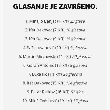
GLASANJE JE ZAVRŠENO.
1. Mihajlo Banjac (1. k/f)
23 glasa
2. Ifet Đakovac (7. k/f)
16 glasova
3. Ifet Đakovac (9. k/f)
15 glasova
4. Saša Jovanović (10. k/f)
9 glasova
5. Martin Mirchevski (11. k/f)
20 glasova
6. Goran Antonić (12. k/f)
8 glasova
7. Luka Ilić (14. k/f)
26 glasova
8. Ifet Đakovac (15. k/f)
134 glasova
9. Petar Ratkov (16. k/f)
51 glas
10. Miloš Cvetković (19. k/f)
32 glasa