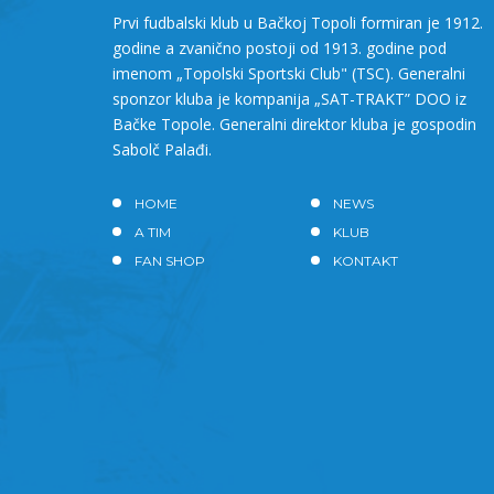
Prvi fudbalski klub u Bačkoj Topoli formiran je 1912.
godine a zvanično postoji od 1913. godine pod
imenom „Topolski Sportski Club" (TSC). Generalni
sponzor kluba je kompanija „SAT-TRAKT” DOO iz
Bačke Topole. Generalni direktor kluba je gospodin
Sabolč Palađi.
HOME
NEWS
A TIM
KLUB
FAN SHOP
KONTAKT