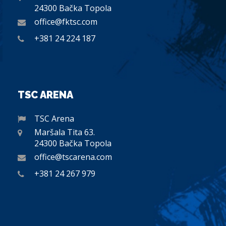
24300 Bačka Topola
office@fktsc.com
+381 24 224 187
TSC ARENA
TSC Arena
Maršala Tita 63.
24300 Bačka Topola
office@tscarena.com
+381 24 267 979