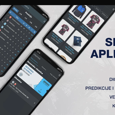
EWS
GALERIJE
A TIM
ČLANSTVO
KARTE
AKREDITACIJE
KLUB
AKADEMIJA
OLO
pola) 1:1
jević, Milićević, Duronjić (71′ Grabež), Tomanović (K), Tumbase
 derbi kola. Gosti su došli da igraju fudbal i kao rezultat to