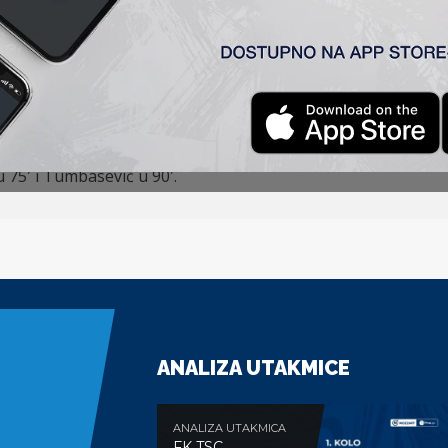
kić trese mrežu Stojkovića, TSC vodi 0:1. Gosti su nastavil
tivnikom.
nja je došao u poslednjim minutima poluvremena, kad je odbra
iju na terenu, domaćin je imao nadmoć i inicijativu, ali su h
zetno teškog gostovanja.
u 75′ i Tumbasević u 90′.
ANALIZA UTAKMICE
ANALIZA UTAKMICA
FK TSC