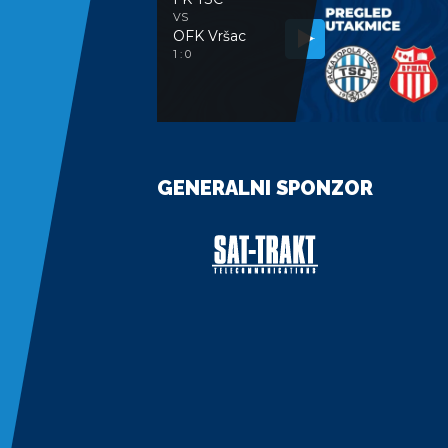
VS
OFK Vršac
1 : 0
GENERALNI SPONZOR