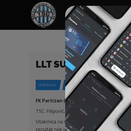
HOME
SPONZORI
N
LLT SUPER LIGA 7. K
IZVEŠTAJI
16-09-2019
FK Partizan (Beograd) – FK TSC (Bačka To
TSC: Filipović, Skopljak, Antonić, Varga, Pon
Utakmica na stadionu JNA opravdala je epitet
rezultat nije izostao.