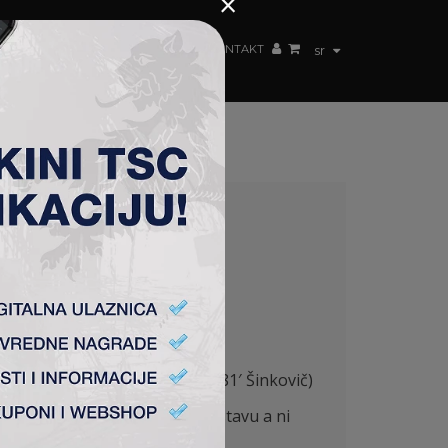
×
ŽENSKI TIM
FAN SHOP
TSC ARENA
KONTAKT
sr
vić, Silađi (84′ Galić), Lukić (81′ Šinkovič)
ga publika je dobila lepu predstavu a ni