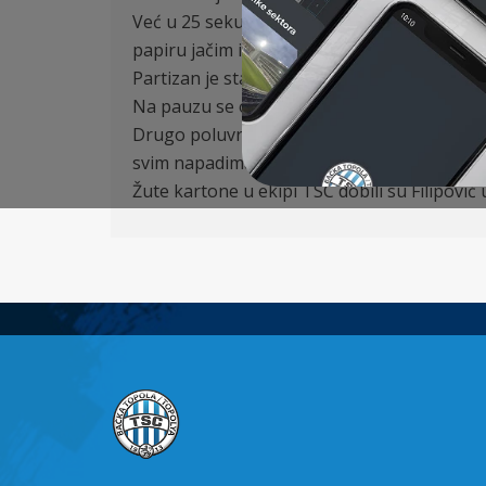
Već u 25 sekundi posle munjevitog napada Lu
papiru jačim i u ovom rangu iskusnijim pro
Partizan je stalno pritiskao i do izjednače
Na pauzu se otišlo sa rezultatom 1:1.
Drugo poluvreme nam je donelo sličnu situac
svim napadima i zaslužno poneli bod sa izu
Žute kartone u ekipi TSC dobili su Filipović 