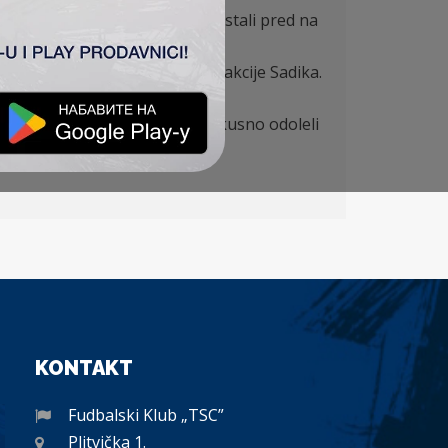
i sa hrabrom igrom i nisu posustali pred na
na TSC-a poklekla posle solo akcije Sadika.
rabri gosti iz Bačke Topole iskusno odoleli
KONTAKT
Fudbalski Klub „TSC”
Plitvička 1.