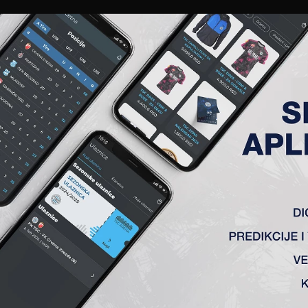
EWS
GALERIJE
A TIM
ČLANSTVO
KARTE
AKREDITACIJE
KLUB
AKADEMIJA
OLO
Topola) 2:2
ć, Varga, Ponjević, Milićević, Arsenijević (71′ Duronjić), Toman
 ekipi Vojvodine na megdan i posle prilično izjednačenog p