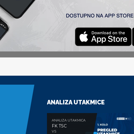
 došli u vođstvo u 49′ prelepim udarcem Lukića. Već u 65′ g
lošije reakcije odbrane. Nesrećni splet okolnosti doveo je do
za njih veliki bod, a ekipi TSC ostaje žal zbog nesrećno priml
′, Arsenijević 39′, Varga 44′, Skopljak 45′, Lukić 54′ i Rovčan
ANALIZA UTAKMICE
ANALIZA UTAKMICA
FK TSC
VS