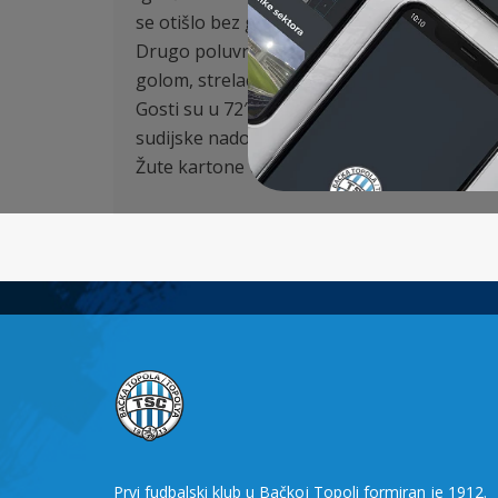
se otišlo bez golova.
Drugo poluvreme gosti su brilijantnom igrom
golom, strelac ponovo Lukić.
Gosti su u 72′ prvi put kapitulirali posle 
sudijske nadoknade stigli do izjednačenja i 
Žute kartone u ekipi TSC dobili su Ponjević 12
Prvi fudbalski klub u Bačkoj Topoli formiran je 1912.