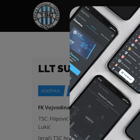
HOME
SPONZORI
N
LLT SUPER LIGA 5. K
IZVEŠTAJI
19-08-2019
FK Vojvodina (Novi Sad) – FK TSC (Bačka 
TSC: Filipović (45′ Jorgić), Skopljak, Antoni
Lukić
Igrači TSC hrabro su izašli favorizovanoj