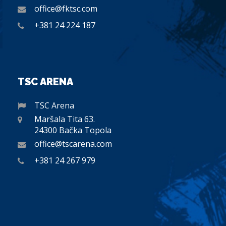
office@fktsc.com
+381 24 224 187
TSC ARENA
TSC Arena
Maršala Tita 63.
24300 Bačka Topola
office@tscarena.com
+381 24 267 979