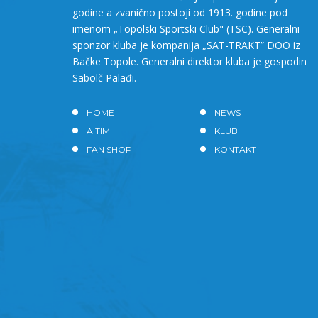
godine a zvanično postoji od 1913. godine pod
imenom „Topolski Sportski Club" (TSC). Generalni
sponzor kluba je kompanija „SAT-TRAKT” DOO iz
Bačke Topole. Generalni direktor kluba je gospodin
Sabolč Palađi.
HOME
NEWS
A TIM
KLUB
FAN SHOP
KONTAKT