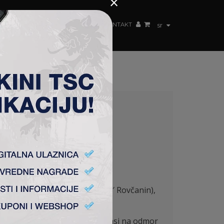
×
ŽENSKI TIM
FAN SHOP
TSC ARENA
KONTAKT
sr
ović (K), Tumbasević, Silađi (85′ Rovčanin),
rvog poluvremena bez mnogo šansi na odmor