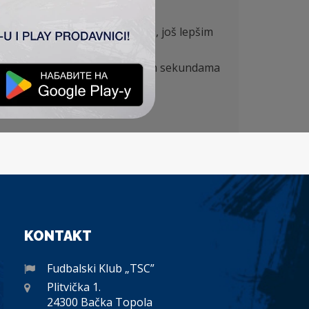
osti uvećavaju vođstvo na 2:0, još lepšim
 toga da su domaćini u poslednjim sekundama
jenog gola.
in 90′.
KONTAKT
Fudbalski Klub „TSC”
Plitvička 1.
24300 Bačka Topola