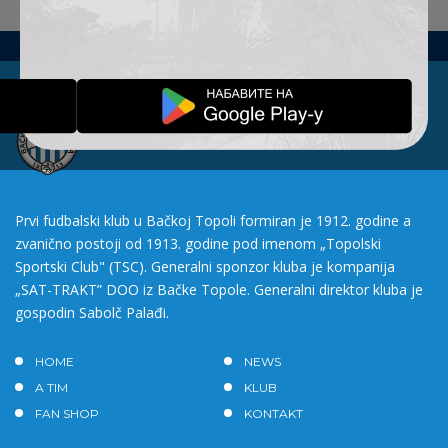
Prvi fudbalski klub u Bačkoj Topoli formiran je 1912. godine a
zvanično postoji od 1913. godine pod imenom „Topolski
Sportski Club" (TSC). Generalni sponzor kluba je kompanija
„SAT-TRAKT” DOO iz Bačke Topole. Generalni direktor kluba je
gospodin Sabolč Palađi.
HOME
NEWS
A TIM
KLUB
FAN SHOP
KONTAKT