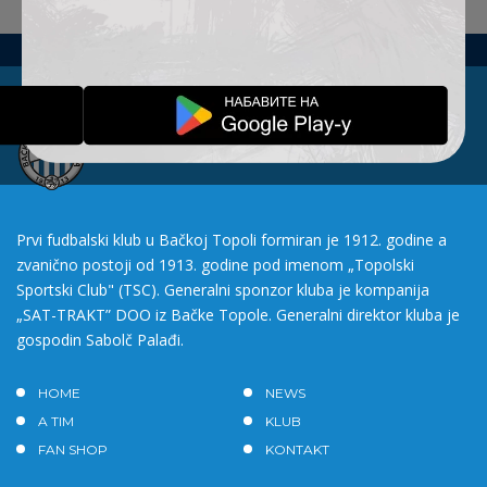
Prvi fudbalski klub u Bačkoj Topoli formiran je 1912. godine a
zvanično postoji od 1913. godine pod imenom „Topolski
Sportski Club" (TSC). Generalni sponzor kluba je kompanija
„SAT-TRAKT” DOO iz Bačke Topole. Generalni direktor kluba je
gospodin Sabolč Palađi.
HOME
NEWS
A TIM
KLUB
FAN SHOP
KONTAKT