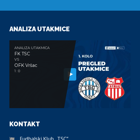
ANALIZA UTAKMICE
ANALIZA UTAKMICA
FK TSC
VS
OFK Vršac
1 : 0
KONTAKT
Fudbalski Klub „TSC”