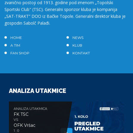
zvanično postoji od 1913. godine pod imenom „Topolski
Sportski Club" (TSC). Generalni sponzor kluba je kompanija
„SAT-TRAKT” DOO iz Bačke Topole. Generalni direktor kluba je
gospodin Sabolč Palađi.
HOME
NEWS
A TIM
KLUB
FAN SHOP
KONTAKT
ANALIZA UTAKMICE
ANALIZA UTAKMICA
FK TSC
VS
OFK Vršac
1 : 0