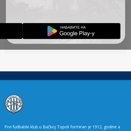
FK Spartak (Subotica) 2007 – FK TSC (Bačka
Topola) 2009 6-0
FK TSC (Bačka Topola) – FK Bačka (Pačir) 1-1
FK Bajša (Bajša) 2007 – FK TSC (Bačka Topola)
2009 4-0
Prvi fudbalski klub u Bačkoj Topoli formiran je 1912. godine a