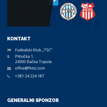
KONTAKT
Fudbalski Klub „TSC”
Plitvička 1.
24300 Bačka Topola
office@fktsc.com
+381 24 224 187
GENERALNI SPONZOR