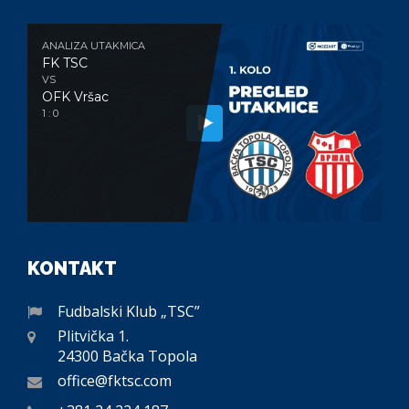
ANALIZA UTAKMICA
FK TSC
VS
OFK Vršac
1 : 0
KONTAKT
Fudbalski Klub „TSC”
Plitvička 1.
24300 Bačka Topola
office@fktsc.com