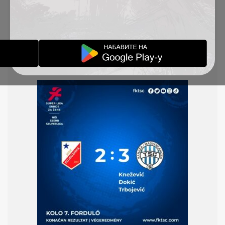
prvi gol je postigla Milana Knežević, ali igračice
Vojvodine su prvo izjednačile, zatim postigle još
jedan pogodak. U drugom poluvremenu naša
ekipa je preokrenula rezultat. Staša Đokić je
izjednačila rezultat, a pobedonosni gol je postigla
Ivana Trbojević.