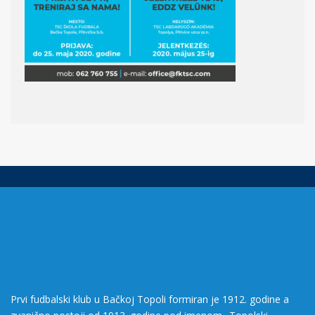
Prvi fudbalski klub u Bačkoj Topoli formiran je 1912. godine a