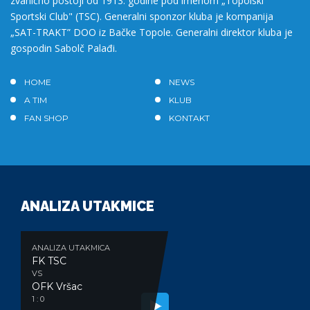
zvanično postoji od 1913. godine pod imenom „Topolski
Sportski Club" (TSC). Generalni sponzor kluba je kompanija
„SAT-TRAKT” DOO iz Bačke Topole. Generalni direktor kluba je
gospodin Sabolč Palađi.
HOME
NEWS
A TIM
KLUB
FAN SHOP
KONTAKT
ANALIZA UTAKMICE
ANALIZA UTAKMICA
FK TSC
VS
OFK Vršac
1 : 0