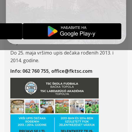
FUDBALA!
,
AKADEMIJA VESTI
OBAVEŠTENJA
15-05-2020
Prijavi se za školu fudbala!
Do 25. maja vršimo upis dečaka rođenih 2013. i
2014. godine.
Info: 062 760 755, office@fktsc.com