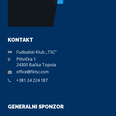
KONTAKT
Fudbalski Klub „TSC”
Plitvička 1.
24300 Bačka Topola
office@fktsc.com
+381 24 224 187
GENERALNI SPONZOR