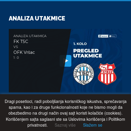
ANALIZA UTAKMICE
ANALIZA UTAKMICA
FK TSC
VS
OFK Vršac
1 : 0
Dragi posetioci, radi poboljšanja korisničkog iskustva, sprečavanja
KONTAKT
spama, kao i za druge funkcionalnosti koje ne bismo mogli da
obezbedimo na drugi način ovaj sajt koristi kolačiće (cookies).
Korišćenjem sajta saglasni ste sa Uslovima korišćenja i Politikom
Fudbalski Klub „TSC”
privatnosti.
Saznaj više
Slažem se
Plitvička 1.