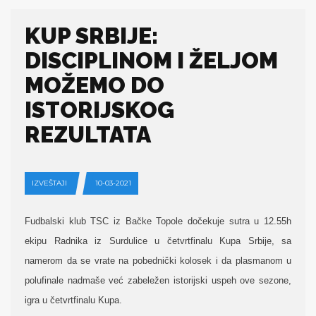
KUP SRBIJE:
DISCIPLINOM I ŽELJOM
MOŽEMO DO
ISTORIJSKOG
REZULTATA
IZVEŠTAJI
10-03-2021
Fudbalski klub TSC iz Bačke Topole dočekuje sutra u 12.55h
ekipu Radnika iz Surdulice u četvrtfinalu Kupa Srbije, sa
namerom da se vrate na pobednički kolosek i da plasmanom u
polufinale nadmaše već zabeležen istorijski uspeh ove sezone,
igra u četvrtfinalu Kupa.