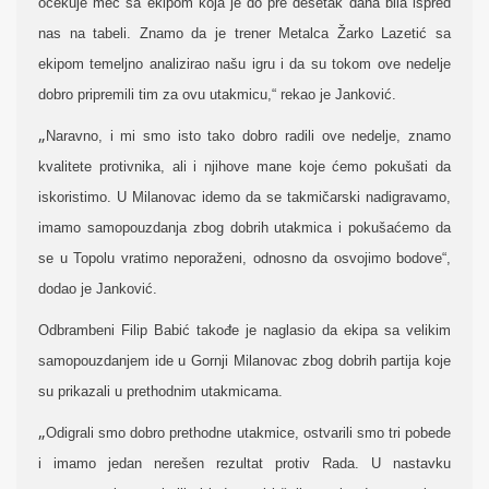
očekuje meč sa ekipom koja je do pre desetak dana bila ispred
nas na tabeli. Znamo da je trener Metalca Žarko Lazetić sa
ekipom temeljno analizirao našu igru i da su tokom ove nedelje
dobro pripremili tim za ovu utakmicu,“ rekao je Janković.
„
Naravno, i mi smo isto tako dobro radili ove nedelje, znamo
kvalitete protivnika, ali i njihove mane koje ćemo pokušati da
iskoristimo. U Milanovac idemo da se takmičarski nadigravamo,
imamo samopouzdanja zbog dobrih utakmica i pokušaćemo da
se u Topolu vratimo neporaženi, odnosno da osvojimo bodove“,
dodao je Janković.
Odbrambeni Filip Babić takođe je naglasio da ekipa sa velikim
samopouzdanjem ide u Gornji Milanovac zbog dobrih partija koje
su prikazali u prethodnim utakmicama.
„
Odigrali smo dobro prethodne utakmice, ostvarili smo tri pobede
i imamo jedan nerešen rezultat protiv Rada. U nastavku