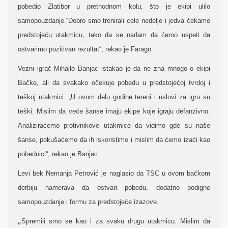
pobedio Zlatibor u prethodnom kolu, što je ekipi ulilo
samopouzdanje.“Dobro smo trenirali cele nedelje i jedva čekamo
predstojeću utakmicu, tako da se nadam da ćemo uspeti da
ostvarimo pozitivan rezultat“, rekao je Farago.
Vezni igrač Mihajlo Banjac istakao je da ne zna mnogo o ekipi
Bačke, ali da svakako očekuje pobedu u predstojećoj tvrdoj i
teškoj utakmici. „U ovom delu godine tereni i uslovi za igru su
teški. Mislim da veće šanse imaju ekipe koje igraju defanzivno.
Analiziraćemo protivnikove utakmice da vidimo gde su naše
šanse, pokušaćemo da ih iskoristimo i mislim da ćemo izaći kao
pobednici“, rekao je Banjac.
Levi bek Nemanja Petrović je naglasio da TSC u ovom bačkom
derbiju namerava da ostvari pobedu, dodatno podigne
samopouzdanje i formu za predstojeće izazove.
„
Spremili smo se kao i za svaku drugu utakmicu. Mislim da