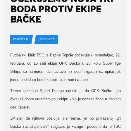
BODA PROTIV EKIPE
BAČKE
IZVEŠTAJI
22-02-2021
Fudbalski klub TSC iz Bačke Topole dočekuje u ponedeljak, 22.
februara, od 15 sati ekipu OFK Bačka u 23. kolu Super lige
Srbije, sa namerom da nastave niz dobrih igara i da upišu još
jednu pobedu u borbi za bolji plasman na tabeli.
Trener golmana Silard Farago ocenio je da OFK Bačka ima
čvrstu i dobro organizovanu ekipu koja je nezasluženo u donjem
delu tabele.
„
Mislim da njihova pozicija nije realna, jer po prikazanoj igri
Bačka zaslužuje više“, naglasio je Farago i podsetio da je TSC