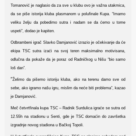
Tomanović je naglasio da za sve u klubu ovo je važna utakmica,
da se piše istorija kluba plasmanom u polufinale Kupa. “Imamo
veliku želju da pobedimo sutra i nadam se da ćemo u tome
uspeti”, dodao je kapiten.
Odbrambeni igrač Slavko Damjanović izrazio je očekivanje da će
ekipa TSC sutra izaći na svoj teren maksimalno motivisana,
odlučna da pokaže da je poraz od Radničkog u Nišu “bio samo
loš dan”.
“
Želimo da pišemo istoriju kluba, ako na terenu damo sve od
sebe, ako igramo našu igru, mislim da neće biti problema”, kazao
je Damjanović.
Meč četvrtfinala kupa TSC – Radnik Surdulica igraće se sutra od
12.55h na stadionu u Senti, gde je TSC domaćin do završetka
izgradnje novog stadiona u Bačkoj Topoli.