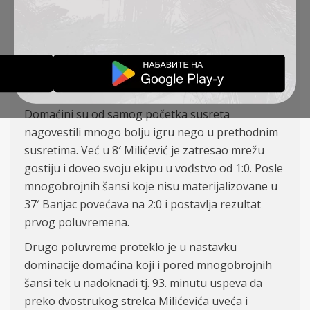
Antonić, Tomanović (K), Banjac (81` Tumbasević),
Milićević, Zec (46` Duronjić), Stanojev (75`
Đakovac), Lukić
U okviru 27. kola na stadionu kraj Tise ekipa TSC
dočekala je goste iz Šapca ekipu Mačve.
Domaćini su od samog početka susreta
nagovestili mnogo bolju igru nego u prethodnim
susretima. Već u 8′ Milićević je zatresao mrežu
gostiju i doveo svoju ekipu u vođstvo od 1:0. Posle
mnogobrojnih šansi koje nisu materijalizovane u
37′ Banjac povećava na 2:0 i postavlja rezultat
prvog poluvremena.
Drugo poluvreme proteklo je u nastavku
dominacije domaćina koji i pored mnogobrojnih
šansi tek u nadoknadi tj. 93. minutu uspeva da
preko dvostrukog strelca Milićevića uveća i