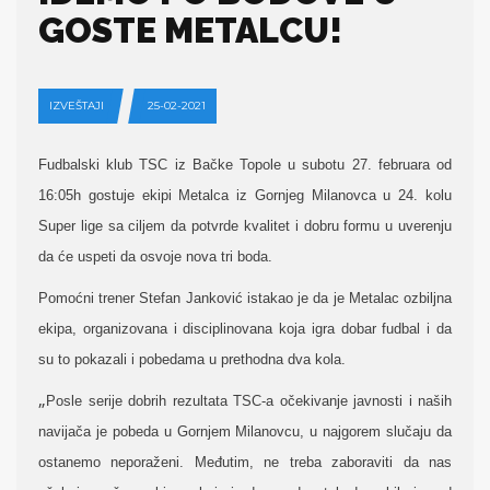
GOSTE METALCU!
IZVEŠTAJI
25-02-2021
Fudbalski klub TSC iz Bačke Topole u subotu 27. februara od
16:05h gostuje ekipi Metalca iz Gornjeg Milanovca u 24. kolu
Super lige sa ciljem da potvrde kvalitet i dobru formu u uverenju
da će uspeti da osvoje nova tri boda.
Pomoćni trener Stefan Janković istakao je da je Metalac ozbiljna
ekipa, organizovana i disciplinovana koja igra dobar fudbal i da
su to pokazali i pobedama u prethodna dva kola.
„
Posle serije dobrih rezultata TSC-a očekivanje javnosti i naših
navijača je pobeda u Gornjem Milanovcu, u najgorem slučaju da
ostanemo neporaženi. Međutim, ne treba zaboraviti da nas