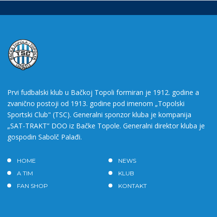
Prvi fudbalski klub u Bačkoj Topoli formiran je 1912. godine a
zvanično postoji od 1913. godine pod imenom „Topolski
Sportski Club" (TSC). Generalni sponzor kluba je kompanija
„SAT-TRAKT” DOO iz Bačke Topole. Generalni direktor kluba je
gospodin Sabolč Palađi.
HOME
NEWS
A TIM
KLUB
FAN SHOP
KONTAKT