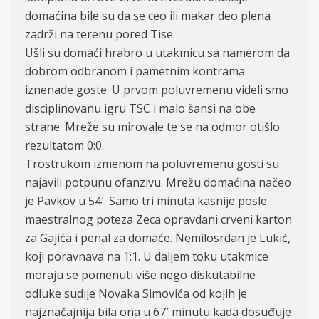
domaćina bile su da se ceo ili makar deo plena
zadrži na terenu pored Tise.
Ušli su domaći hrabro u utakmicu sa namerom da
dobrom odbranom i pametnim kontrama
iznenade goste. U prvom poluvremenu videli smo
disciplinovanu igru TSC i malo šansi na obe
strane. Mreže su mirovale te se na odmor otišlo
rezultatom 0:0.
Trostrukom izmenom na poluvremenu gosti su
najavili potpunu ofanzivu. Mrežu domaćina načeo
je Pavkov u 54′. Samo tri minuta kasnije posle
maestralnog poteza Zeca opravdani crveni karton
za Gajića i penal za domaće. Nemilosrdan je Lukić,
koji poravnava na 1:1. U daljem toku utakmice
moraju se pomenuti više nego diskutabilne
odluke sudije Novaka Simovića od kojih je
najznačajnija bila ona u 67′ minutu kada dosuđuje