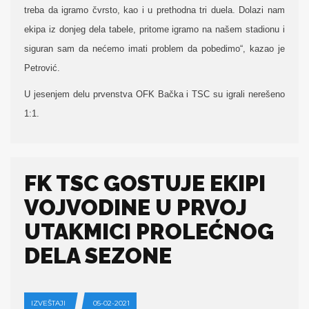
treba da igramo čvrsto, kao i u prethodna tri duela. Dolazi nam
ekipa iz donjeg dela tabele, pritome igramo na našem stadionu i
siguran sam da nećemo imati problem da pobedimo“, kazao je
Petrović.
U jesenjem delu prvenstva OFK Bačka i TSC su igrali nerešeno
1:1.
FK TSC GOSTUJE EKIPI
VOJVODINE U PRVOJ
UTAKMICI PROLEĆNOG
DELA SEZONE
IZVEŠTAJI
05-02-2021