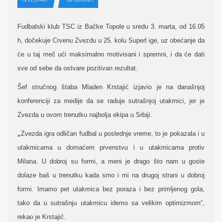
Fudbalski klub TSC iz Bačke Topole u sredu 3. marta, od 16.05
h, dočekuje Crvenu Zvezdu u 25. kolu Superl ige, uz obećanje da
će u taj meč ući maksimalno motivisani i spremni, i da će dati
sve od sebe da ostvare pozitivan rezultat.
Šef stručnog štaba Mladen Krstajić izjavio je na današnjoj
konferenciji za medije da se raduje sutrašnjoj utakmici, jer je
Zvezda u ovom trenutku najbolja ekipa u Srbiji.
„
Zvezda igra odličan fudbal u poslednje vreme, to je pokazala i u
utakmicama u domaćem prvenstvu i u utakmicama protiv
Milana. U dobroj su formi, a meni je drago što nam u goste
dolaze baš u trenutku kada smo i mi na drugoj strani u dobroj
formi. Imamo pet utakmica bez poraza i bez primljenog gola,
tako da u sutrašnju utakmicu idemo sa velikim optimizmom“,
rekao je Krstajić.