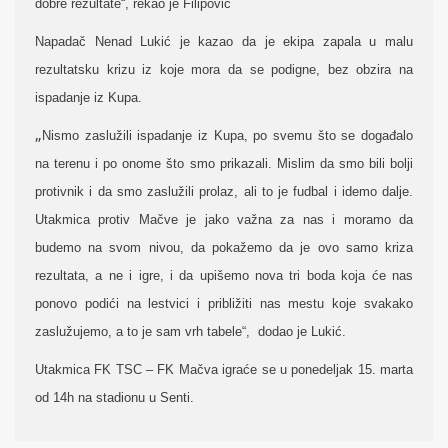
dobre rezultate“, rekao je Filipović
Napadač Nenad Lukić je kazao da je ekipa zapala u malu
rezultatsku krizu iz koje mora da se podigne, bez obzira na
ispadanje iz Kupa.
„
Nismo zaslužili ispadanje iz Kupa, po svemu što se događalo
na terenu i po onome što smo prikazali. Mislim da smo bili bolji
protivnik i da smo zaslužili prolaz, ali to je fudbal i idemo dalje.
Utakmica protiv Mačve je jako važna za nas i moramo da
budemo na svom nivou, da pokažemo da je ovo samo kriza
rezultata, a ne i igre, i da upišemo nova tri boda koja će nas
ponovo podići na lestvici i približiti nas mestu koje svakako
zaslužujemo, a to je sam vrh tabele“, dodao je Lukić.
Utakmica FK TSC – FK Mačva igraće se u ponedeljak 15. marta
od 14h na stadionu u Senti.