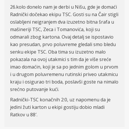
26.kolo donelo nam je derbi u Nišu, gde je domaći
Radnički dočekao ekipu TSC. Gosti su na Čair stigli
oslabljeni neigranjem dva izuzetno bitna šrafa u
mašineriji TSC, Zeca i Tomanovića, koji su
odmarali zbog kartona. Ovaj detalj se ispostavio
kao presudan, prvo poluvreme gledali smo bledu
senku ekipe TSC. Oba tima su izuzetno malo
pokazala na ovoj utakmici s tim da je više sreće
imao domaćin, koji je sa po jednim golom u prvom
i u drugom poluvremenu rutinski priveo utakmicu
kraju i osigurao tri boda, poslavši goste na nimalo
srećno putovanje kući.
Radnički-TSC konačnih 2:0, uz napomenu da je
jedini žuti karton u ekipi gostiju dobio mladi
Ratkov u 88′.