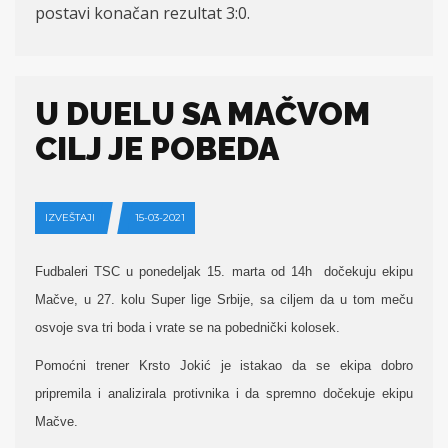
postavi konačan rezultat 3:0.
U DUELU SA MAČVOM
CILJ JE POBEDA
IZVEŠTAJI
15-03-2021
Fudbaleri TSC u ponedeljak 15. marta od 14h dočekuju ekipu
Mačve, u 27. kolu Super lige Srbije, sa ciljem da u tom meču
osvoje sva tri boda i vrate se na pobednički kolosek.
Pomoćni trener Krsto Jokić je istakao da se ekipa dobro
pripremila i analizirala protivnika i da spremno dočekuje ekipu
Mačve.