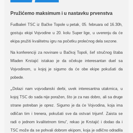
Pružićemo maksimum i u nastavku prvenstva
Fudbaleri TSC iz Bačke Topole u petak, 05. februara od 16.30h,
gostuju ekipi Vojvodine u 20. kolu Super lige, u uverenju da će
ekipa pružiti kvalitetnu igru na početku
prolećnog dela sezone.
Na konferenciji za novinare u Bačkoj Topoli,
šef stručnog štaba
Mladen Krstajić istakao je da očekuje interesantan duel sa
Vojvodinom, u kojoj je sigurno da će obe ekipe pokušati da
pobede.
„
Dolazi nam vojvođanski derbi, uvek interesantna utakmica, u
kojoj TSC do sada nije poražen, što je za nas dobro, ali sa druge
strane potreban je oprez. Sigurno je da će Vojvodina, koja ima
odličan tim i trenera, pokušati sve da ostvari trijumf. Zaista se
radi o jednom kvalitetnom timu“, rekao je Krstajić i dodao da i
TSC može da se pohvali dobrom ekipom, koja je odlično odradila