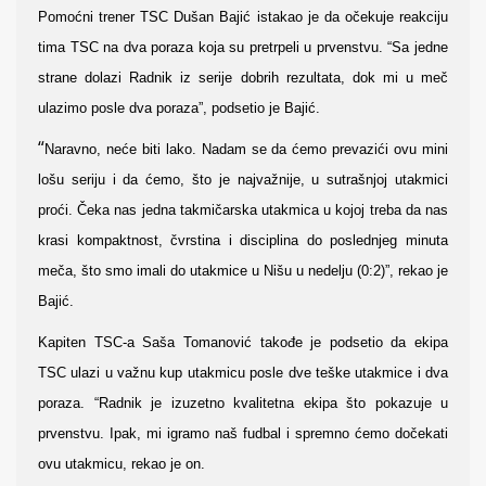
Pomoćni trener TSC Dušan Bajić istakao je da očekuje reakciju
tima TSC na dva poraza koja su pretrpeli u prvenstvu. “Sa jedne
strane dolazi Radnik iz serije dobrih rezultata, dok mi u meč
ulazimo posle dva poraza”, podsetio je Bajić.
“
Naravno, neće biti lako. Nadam se da ćemo prevazići ovu mini
lošu seriju i da ćemo, što je najvažnije, u sutrašnjoj utakmici
proći. Čeka nas jedna takmičarska utakmica u kojoj treba da nas
krasi kompaktnost, čvrstina i disciplina do poslednjeg minuta
meča, što smo imali do utakmice u Nišu u nedelju (0:2)”, rekao je
Bajić.
Kapiten TSC-a Saša Tomanović takođe je podsetio da ekipa
TSC ulazi u važnu kup utakmicu posle dve teške utakmice i dva
poraza. “Radnik je izuzetno kvalitetna ekipa što pokazuje u
prvenstvu. Ipak, mi igramo naš fudbal i spremno ćemo dočekati
ovu utakmicu, rekao je on.