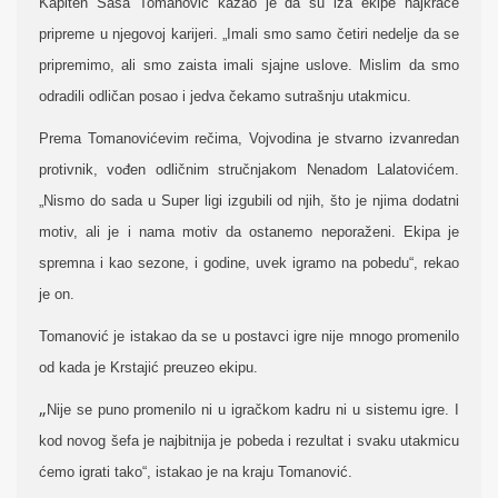
Kapiten Saša Tomanović kazao je da su iza ekipe najkraće
pripreme u njegovoj karijeri. „Imali smo samo četiri nedelje da se
pripremimo, ali smo zaista imali sjajne uslove. Mislim da smo
odradili odličan posao i jedva čekamo sutrašnju utakmicu.
Prema Tomanovićevim rečima, Vojvodina je stvarno izvanredan
protivnik, vođen odličnim stručnjakom Nenadom Lalatovićem.
„Nismo do sada u Super ligi izgubili od njih, što je njima dodatni
motiv, ali je i nama motiv da ostanemo neporaženi. Ekipa je
spremna i kao sezone, i godine, uvek igramo na pobedu“, rekao
je on.
Tomanović je istakao da se u postavci igre nije mnogo promenilo
od kada je Krstajić preuzeo ekipu.
„
Nije se puno promenilo ni u igračkom kadru ni u sistemu igre. I
kod novog šefa je najbitnija je pobeda i rezultat i svaku utakmicu
ćemo igrati tako“, istakao je na kraju Tomanović.