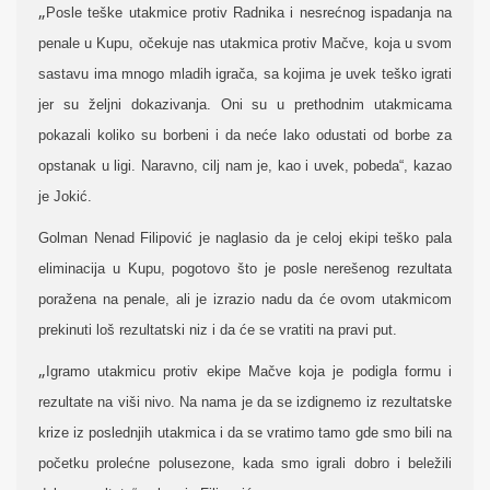
„
Posle teške utakmice protiv Radnika i nesrećnog ispadanja na
penale u Kupu, očekuje nas utakmica protiv Mačve, koja u svom
sastavu ima mnogo mladih igrača, sa kojima je uvek teško igrati
jer su željni dokazivanja. Oni su u prethodnim utakmicama
pokazali koliko su borbeni i da neće lako odustati od borbe za
opstanak u ligi. Naravno, cilj nam je, kao i uvek, pobeda“, kazao
je Jokić.
Golman Nenad Filipović je naglasio da je celoj ekipi teško pala
eliminacija u Kupu, pogotovo što je posle nerešenog rezultata
poražena na penale, ali je izrazio nadu da će ovom utakmicom
prekinuti loš rezultatski niz i da će se vratiti na pravi put.
„
Igramo utakmicu protiv ekipe Mačve koja je podigla formu i
rezultate na viši nivo. Na nama je da se izdignemo iz rezultatske
krize iz poslednjih utakmica i da se vratimo tamo gde smo bili na
početku prolećne polusezone, kada smo igrali dobro i beležili