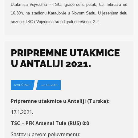
Utakmica Vojvodina – TSC, igraće se u petak, 05. februara od
16.30h, na stadionu Karađorđe u Novom Sadu. U jesenjem delu
sezone TSC i Vojvodina su odigrali nerešeno, 2:2.
PRIPREMNE UTAKMICE
U ANTALIJI 2021.
IZVEŠTAJI
22-01-2021
Pripremne utakmice u Antaliji (Turska):
17.1.2021.
TSC – PFK Arsenal Tula (RUS) 0:0
Sastav u prvom poluvremenu: