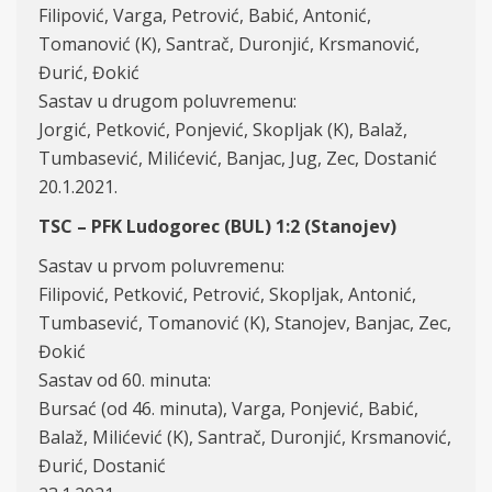
Filipović, Varga, Petrović, Babić, Antonić,
Tomanović (K), Santrač, Duronjić, Krsmanović,
Đurić, Đokić
Sastav u drugom poluvremenu:
Jorgić, Petković, Ponjević, Skopljak (K), Balaž,
Tumbasević, Milićević, Banjac, Jug, Zec, Dostanić
20.1.2021.
TSC – PFK Ludogorec (BUL) 1:2 (Stanojev)
Sastav u prvom poluvremenu:
Filipović, Petković, Petrović, Skopljak, Antonić,
Tumbasević, Tomanović (K), Stanojev, Banjac, Zec,
Đokić
Sastav od 60. minuta:
Bursać (od 46. minuta), Varga, Ponjević, Babić,
Balaž, Milićević (K), Santrač, Duronjić, Krsmanović,
Đurić, Dostanić