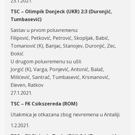
23.1.2021.
TSC – Olimpik Donjeck (UKR) 2:3 (Duronjić,
Tumbasević)
Sastav u prvom poluvremenu:
Filipović, Petković, Petrović, Skopljak, Babić,
Tomanović (K), Banjac, Stanojev, Duronjić, Zec,
Đokić
U drugom poluvremenu su ušli:
Jorgić (K), Varga, Ponjević, Antonić, Balaž,
Milićević, Santrač, Tumbasević, Krsmanović,
Eleven, Ratkov
27.1.2021.
TSC – FK Csikszereda (ROM)
Utakmica je otkazana zbog nevremena u Antaliji.
1.2.2021.