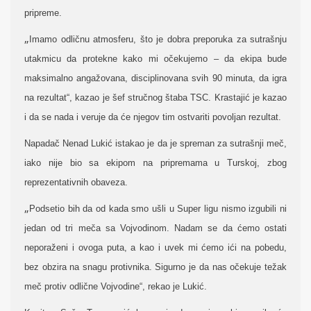
pripreme.
„
Imamo odličnu atmosferu, što je dobra preporuka za sutrašnju
utakmicu da protekne kako mi očekujemo – da ekipa bude
maksimalno angažovana, disciplinovana svih 90 minuta, da igra
na rezultat“, kazao je šef stručnog štaba TSC.
Krastajić je kazao
i da se nada i veruje da će njegov tim ostvariti povoljan rezultat.
Napadač Nenad Lukić istakao je da je spreman za sutrašnji meč,
iako nije bio sa ekipom na pripremama u Turskoj, zbog
reprezentativnih obaveza.
„
Podsetio bih da od kada smo ušli u Super ligu nismo izgubili ni
jedan od tri meča sa Vojvodinom. Nadam se da ćemo ostati
neporaženi i ovoga puta, a kao i uvek mi ćemo ići na pobedu,
bez obzira na snagu protivnika. Sigurno je da nas očekuje težak
meč protiv odlične Vojvodine“, rekao je Lukić.