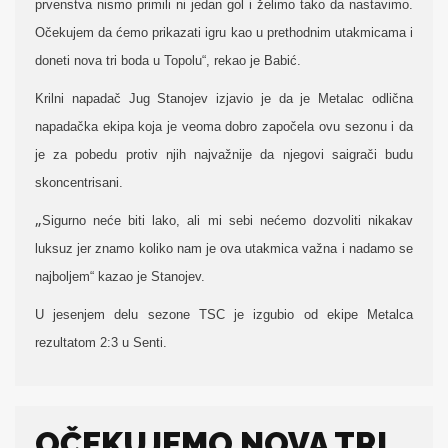
prvenstva nismo primili ni jedan gol i želimo tako da nastavimo.
Očekujem da ćemo prikazati igru kao u prethodnim utakmicama i
doneti nova tri boda u Topolu“, rekao je Babić.
Krilni napadač Jug Stanojev izjavio je da je Metalac odlična
napadačka ekipa koja je veoma dobro započela ovu sezonu i da
je za pobedu protiv njih najvažnije da njegovi saigrači budu
skoncentrisani.
„
Sigurno neće biti lako, ali mi sebi nećemo dozvoliti nikakav
luksuz jer znamo koliko nam je ova utakmica važna i nadamo se
najboljem“ kazao je Stanojev.
U jesenjem delu sezone TSC je izgubio od ekipe Metalca
rezultatom 2:3 u Senti.
OČEKUJEMO NOVA TRI