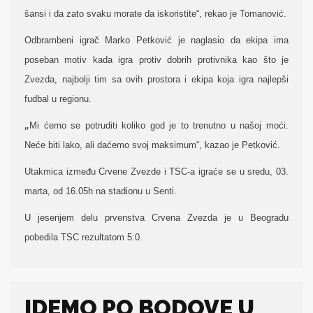
šansi i da zato svaku morate da iskoristite“, rekao je Tomanović.
Odbrambeni igrač Marko Petković je naglasio da ekipa ima
poseban motiv kada igra protiv dobrih protivnika kao što je
Zvezda, najbolji tim sa ovih prostora i ekipa koja igra najlepši
fudbal u regionu.
„
Mi ćemo se potruditi koliko god je to trenutno u našoj moći.
Neće biti lako, ali daćemo svoj maksimum“, kazao je Petković.
Utakmica između Crvene Zvezde i TSC-a igraće se u sredu, 03.
marta, od 16.05h na stadionu u Senti.
U jesenjem delu prvenstva Crvena Zvezda je u Beogradu
pobedila TSC rezultatom 5:0.
IDEMO PO BODOVE U