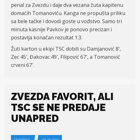
penal za Zvezdu i daje dva vezana žuta kapitenu
domaćih Tomanoviću. Kanga ne propušta priliku
sa bele tačke i dovodi goste u vođstvo. Samo tri
minuta kasnije Pavkov je ponovo precizan i
postavlja konačan rezultat 1:3.
Žuti karton u ekipi TSC dobili su Damjanović 8′,
Zec 45′, Đakovac 49′, Filipović 67′, a Tomanović
crveni 67′.
ZVEZDA FAVORIT, ALI
TSC SE NE PREDAJE
UNAPRED
IZVEŠTAJI
02-03-2021