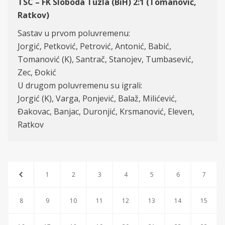
TSC – FK Sloboda Tuzla (BiH) 2:1 (Tomanović,
Ratkov)
Sastav u prvom poluvremenu:
Jorgić, Petković, Petrović, Antonić, Babić,
Tomanović (K), Santrač, Stanojev, Tumbasević,
Zec, Đokić
U drugom poluvremenu su igrali:
Jorgić (K), Varga, Ponjević, Balaž, Milićević,
Đakovac, Banjac, Duronjić, Krsmanović, Eleven,
Ratkov
1
2
3
4
5
6
7
8
9
10
11
12
13
14
15