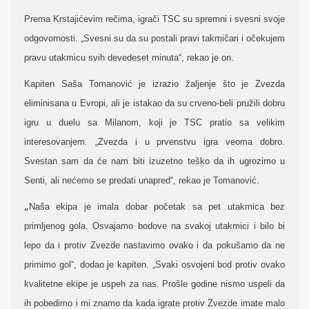
Prema Krstajićevim rečima, igrači TSC su spremni i svesni svoje
odgovornosti. „Svesni su da su postali pravi takmičari i očekujem
pravu utakmicu svih devedeset minuta“, rekao je on.
Kapiten Saša Tomanović je izrazio žaljenje što je Zvezda
eliminisana u Evropi, ali je istakao da su crveno-beli pružili dobru
igru u duelu sa Milanom, koji je TSC pratio sa velikim
interesovanjem. „Zvezda i u prvenstvu igra veoma dobro.
Svestan sam da će nam biti izuzetno teško da ih ugrozimo u
Senti, ali nećemo se predati unapred“, rekao je Tomanović.
„
Naša ekipa je imala dobar početak sa pet utakmica bez
primljenog gola. Osvajamo bodove na svakoj utakmici i bilo bi
lepo da i protiv Zvezde nastavimo ovako i da pokušamo da ne
primimo gol“, dodao je kapiten. „Svaki osvojeni bod protiv ovako
kvalitetne ekipe je uspeh za nas. Prošle godine nismo uspeli da
ih pobedimo i mi znamo da kada igrate protiv Zvezde imate malo