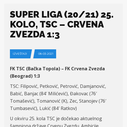
SUPER LIGA (20/21) 25.
KOLO, TSC – CRVENA
ZVEZDA 1:3
IZVEŠTAJI
08-03-2021
FK TSC (Bačka Topola) – FK Crvena Zvezda
(Beograd) 1:3
TSC: Filipović, Petković, Petrović, Damjanović,
Babić, Banjac (84′ Milićević), Đakovac (76′
Tomašević), Tomanović (K), Zec, Stanojev (76′
Tumbasević), Lukić (84′ Ratkov)
U okviru 25. kola TSC je dočekao aktuelnog
šampiona države Crvenu Zvezdu. Ambicije