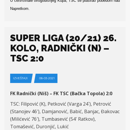
U četvrtfinale ovogodišnjeg Kupa, TSC se plasirao pobedom nad
Napretkom.
SUPER LIGA (20/21) 26.
KOLO, RADNIČKI (N) –
TSC 2:0
IZVEŠTAJI
08-03-2021
FK Radnički (Niš) – FK TSC (Bačka Topola) 2:0
TSC: Filipović (K), Petković (Varga 24`), Petrović
(Stanojev 46′), Damjanović, Babić, Banjac, Đakovac
(Milićević 76′), Tumbasević (54′ Ratkov),
Tomašević, Duronjić, Lukić