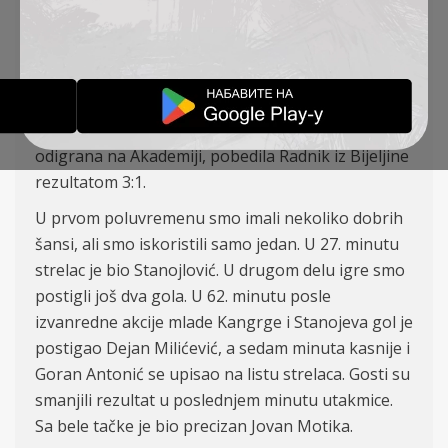
Stojković
(Marsenić)
– Petrović
(Petković)
, Santrač
(Tomanovi
ć), Bočkai (Đakovac), Stanojev –
Milićević
(Zec)
, Stoiljković
(Banjac)
, Stanojlović
(Vukić)
Na
ša ekipa je na prijateljskoj utakmici, koja je
odigrana na Akademiji, pobedila Radnik iz Bijeljine
rezultatom
3
:
1.
U prvom poluvremenu smo imali
nekoliko
dobrih
šansi, ali smo iskoristili samo jedan. U 27. minutu
strelac je bio Stanojlović. U drugom delu
igre
smo
postigli još dva gola. U 62. minutu posle
izvanredne akcije mlade Kangrge i Stanojeva gol je
postigao Dejan Milićević, a sedam minuta kasnije i
Goran Antonić se upisao na listu strelaca. Gosti su
smanjili rezultat u poslednjem minutu utakmice.
Sa bele tačke je bio precizan Jovan Motika.