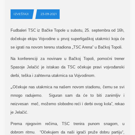
IZVEŠTAJI
23-09-2021
Fudbaleri TSC iz Bačke Topole u subotu, 25. septembra od 16h,
dočekuje ekipu Vojvodine u prvoj superligaškoj utakmici koja će
se igrati na novom terenu stadiona „TSC Arena“ u Bačkoj Topoli.
Na konferenciji za novinare u Bačkoj Topoli,
pomoćni trener
Spasoje Jelačić je istakao da TSC očekuje pravi vojvođanski
derbi,
teška i zahtevna utakmica sa Vojvodinom.
„
Očekuje nas utakmica na našem novom stadionu, čemu se svi
mnogo radujemo. Siguran sam da će to biti zanimljiv i
neizvesan meč, možemo slobodno reći i derbi ovog kola”, rekao
je Jelačić.
Prema njegovim rečima, TSC trenira punom snagom, u
dobrom ritmu. “Očekujem da naši igrači pruže dobru partiju“,