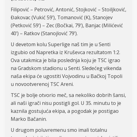
Filipovi
ć
– Petrovi
ć
, Antoni
ć
, Stojkovi
ć
– Stoiljkovi
ć
,
Đ
akovac (Vuki
ć
59
’
), Tomanovi
ć (K)
, Stanojev
(Petkovi
ć
59
’
) – Zec (
Bo
č
ka
i
, 79
’
), Banjac (
Mili
ć
evi
ć
40
’
) – Ratkov (Stanojlovi
ć
79
’
).
U devetom kolu Superlige naš tim je u Senti
i
zgubio
od
Napretka
iz Kr
uševca rezultatom 1:2
.
Ova utakmica je bila poslednja koju je TSC igrao
na Gradskom stadionu u Senti. S
ledećeg vikenda
naša ekipa će ugostiti Vojvodinu u Bačkoj Topoli
u novootverenoj TSC Areni.
TSC je bolje otvorio meč, sa nekoliko dobrih šansi,
ali naši igrači nisu postigli gol. U 35. minutu to je
kaznila gostujuća ekipa, a pogodak je postigao
Marko Bačanin.
U drugom poluvremenu smo imali totalnu