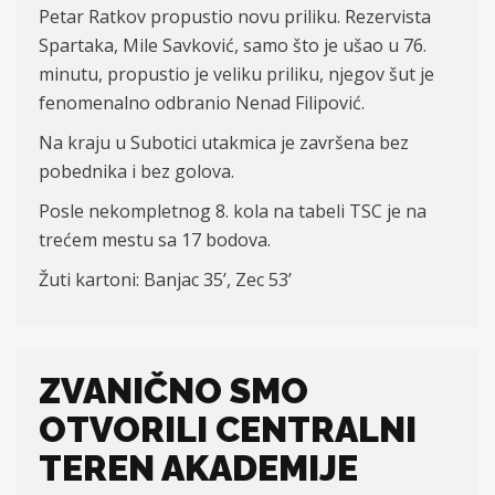
Petar Ratkov propustio novu priliku.
Rezervista
Spartaka, Mile Savković, samo što je ušao u 76.
minutu, propustio
je
veliku priliku, njegov šut je
fenomenalno odbranio Nenad Filipović.
Na kraju u Subotici utakmica je
z
avršena be
z
pobednika
i bez golova.
Posle nekompletnog 8. kola na tabeli TSC je na
trećem mestu sa 17 bodova.
Žuti kartoni: Banjac 35
’,
Zec 53
’
ZVANIČNO SMO
OTVORILI CENTRALNI
TEREN AKADEMIJE