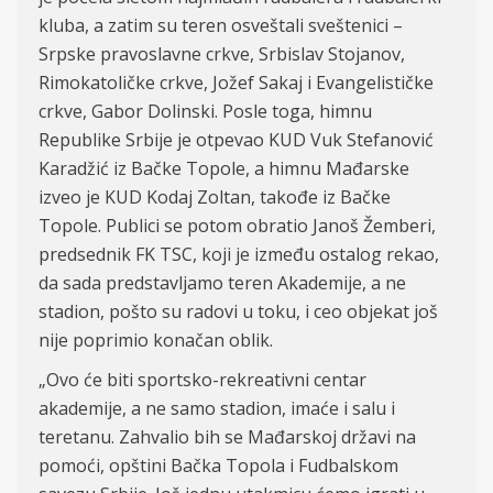
kluba, a zatim su teren osveštali sveštenici –
Srpske pravoslavne crkve, Srbislav Stojanov,
Rimokatoličke crkve, Jožef Sakaj i Evangelističke
crkve, Gabor Dolinski. Posle toga, himnu
Republike Srbije je otpevao KUD Vuk Stefanović
Karadžić iz Bačke Topole, a himnu Mađarske
izveo je KUD Kodaj Zoltan, takođe iz Bačke
Topole. P
ublici
se potom obratio
Janoš Žemberi,
predsednik FK TSC, koji je
između ostalog
rekao,
da sada predstavljamo teren Akademije, a ne
stadion, pošto su r
adovi u toku, i ceo objekat još
nije poprimio konačan oblik.
„
Ovo će biti sportsko-rekreativni centar
akademij
e
, a ne samo stadion, imaće i salu i
teretanu. Zahvalio bih se Mađarskoj državi na
pomoći, opštini Bačka Topola i Fudbalskom