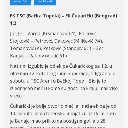
IZVEŠTAJI
03-10-2021
FK TSC (Bačka Topola) – FK Čukarički (Beograd)
1:2
Jorgić – Varga (Krsmanović 61’), Rajković,
Stojković – Petrović, Đakovac (Milićević 74’),
Tomanović (K), Petković (Stanojev 61’) – Zec,
Banjac – Ratkov (Vukić 61’)
Naš tim izgubio je od ekipe Čukaričkog sa 1:2, u
utakmici 12. kola Ling Ling Superlige, odigranoj u
subotu u TSC Areni u Bačkoj Topoli. Bio je to
izjednačen meč u kome su gosti na kraju imali više
sreće.
Čukarički je bolje otvorio meč, ali naša ekipa je od
10. minuta imala terensku inicijativu. U 16. minutu
je Banajc imao priliku da postigne gol, a u 28.