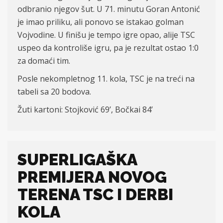
odbranio njegov šut. U 71. minutu Goran Antonić
je imao priliku, ali ponovo se istakao golman
Vojvodine. U finišu je tempo igre opao, alije TSC
uspeo da kontroliše igru, pa je rezultat ostao 1:
0
za domaći tim.
Posle nekompletnog 11. kola, TSC je na treći na
tabeli sa 20 bodova.
Žuti kartoni:
Stojkovi
ć 69’, Bočkai 84’
SUPERLIGAŠKA
PREMIJERA NOVOG
TERENA TSC I DERBI
KOLA