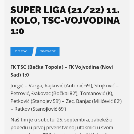
SUPER LIGA (21/22) 11.
KOLO, TSC-VOJVODINA
1:0
IZVEŠTAJI
26-09-2021
FK TSC (Bačka Topola) – FK Vojvodina (Novi
Sad) 1:0
Jorgi
ć
–
Varga
,
Rajković (
Antonić
6
9’
),
Stojković
–
Petrović
, Đakovac (
Bočkai
82
’), Tomanović (K),
Petković
(
Stanojev
59’) – Zec, Banjac (Milićević
82
’)
– Ratkov (Stanojlović
69
’)
Naš tim je u subotu, 25. septembra, zabeležio
pobedu u prvoj prvenstvenoj utakmici u svom