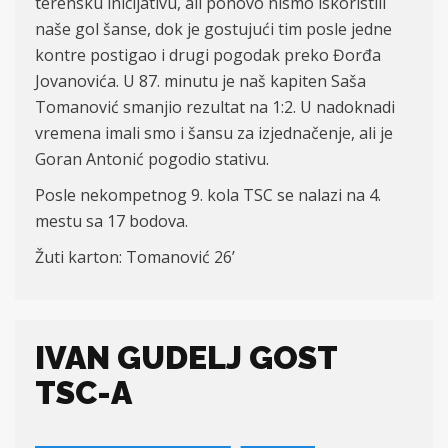
terensku inicijativu, ali
ponovo nismo iskoristili
naše gol šanse, dok je gostujući tim posle jedne
kontre postigao i drugi pogodak preko Đorđa
Jovanovića. U 87. minutu je naš kapiten Saša
Tomanović smanjio
rezultat
na 1:2
.
U
nadoknadi
vremena imali smo i šansu za izjednačenje, ali je
Goran Antonić pogodio stativu.
Posle nekompetnog 9. kola TSC se nalazi na 4.
mestu sa 17 bodova.
Ž
uti karton:
Tomanovi
ć 26
’
IVAN GUDELJ GOST
TSC-A