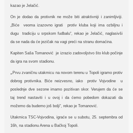
kazao je Jelačić.
On je dodao da protivnik ne može biti atraktivniji i zanimljiviji.
„Biće veoma izazovno igrati protiv kluba koji ima ozbiljnu i
dugu tradiciju u srpskom fudbalu“, rekao je Jelačić, naglasivši
da se nada da će jezičak na vagi preći na stranu domaćina.
Kapiten Saša Tomanović je izrazio zadovoljstvo što klub počinje
da igra na svom stadionu.
„
Prvu zvaničnu utakmicu na novom terenu u Topoli igramo protiv
dobrog protivnika. Biće neizvesno, iako protiv Vojvodine u
poslednje dve sezone imamo pozitivan skor. Verujem da će se
taj trend nastaviti i u ovoj i da ćemo pobedom dokazati da
možemo da budemo još bolji“, rekao je Tomanović.
Utakmica TSC-Vojvodina, igraće se u subotu, 25. septembra od
16h, na stadionu Arena u Bačkoj Topoli.