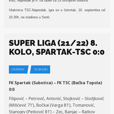
kolu, Napredak je 4. na tabeli sa 15 osvojenih bodova.
Utakmica TSC-Napredak, igra se u četvrtak, 16. septembra od
16:30h, na stadionu u Senti.
SUPER LIGA (21/22) 8.
KOLO, SPARTAK-TSC 0:0
IZVEŠTAJI
12-09-2021
FK Spartak (Subotica) – FK TSC (Bačka Topola)
0:0
Filipovi
ć – Petrović, Antonić, Stojković – Stoiljković
(Milićević 71
’
), Bočkai (Varga 81
’
), Tomanović,
Stanojev (Petković 81
’
) – Zec, Banjac – Ratkov