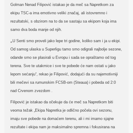
Golman Nenad Filipović istakao je da meč sa Napretkom za
ekipu TSC-a ima emotivno veliki značaj, ali istovremno i
rezultatski, s obzirom na to da se sastaju sa ekipom koja ima
samo dva boda manje od njih.
„
U Senti smo proveli jako lepe tri godine, koliko sam i ja u ekipi.
Od samog ulaska u Superligu tamo smo odigrali najbolje sezone,
odande smo se plasirali u Evropu i sada se opraštamo od tog
terena. Sve te utakmice i sve te pobede će nam ostati u jako
lepom sećanju“, rekao je Filipović, dodajući da su najemotivniji
bili mečevi sa rumunskim FCSB-om (Steaua) i pobeda od 2:0
nad Crvenom zvezdom .
Filipović je istakao da očekuje da će meč sa Napretkom biti
veoma težak „Ekipa Napretka je odlično počela ovi sezonu,
imaju sve pobede na domaćem terenu, ali i mi imamo sjajne
rezultate i ekipa nam je maksimalno spremna i fokusirana na