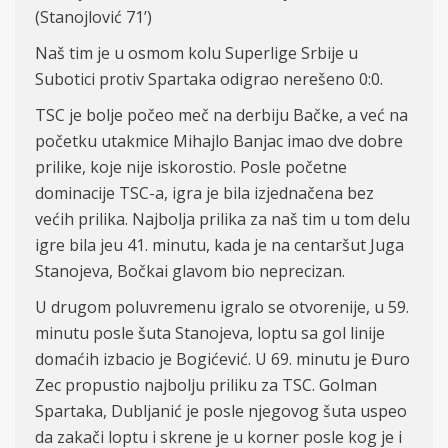
(Stanojlović 71
’
)
Naš tim je u osmom kolu Superlige Srbije u
Subotici protiv Spartaka odigrao nerešeno
0:0.
TSC je b
olje počeo meč na
d
erbiju Bačke, a već na
početku utakmice Mihajlo Banjac imao dve dobre
prilike, koje
nije iskorostio. Posle početne
dominacije TSC-a, igra je bila
izjednačena
bez
većih prilika. Najbolja prilika za naš tim u tom delu
igre bila jeu 41. minutu, kada je na centaršut Juga
Stanojeva, Bočkai glavom bio
neprecizan
.
U drugom poluvremenu igralo se otvorenije, u 59.
minutu posle šuta Stanojeva,
loptu
sa gol linije
domaćih izbacio
je
Bogićević. U 69. minutu je Đuro
Zec propustio najbolju priliku za TSC. Golman
Spartaka, Dubljanić je posle njegovog šuta uspeo
da zakači loptu i skrene je u korner posle kog je i