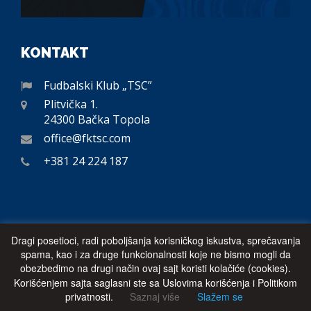
KONTAKT
Fudbalski Klub „TSC”
Plitvička 1.
24300 Bačka Topola
office@fktsc.com
+381 24 224 187
GENERALNI SPONZOR
Dragi posetioci, radi poboljšanja korisničkog iskustva, sprečavanja
spama, kao i za druge funkcionalnosti koje ne bismo mogli da
obezbedimo na drugi način ovaj sajt koristi kolačiće (cookies).
Korišćenjem sajta saglasni ste sa Uslovima korišćenja i Politikom
privatnosti.
Saznaj više
Slažem se