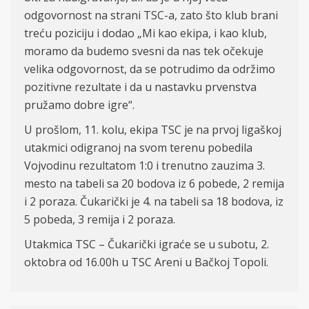
odgovornost na strani TSC-a, zato što klub brani
treću poziciju i dodao „Mi kao ekipa, i kao klub,
moramo da budemo svesni da nas tek očekuje
velika odgovornost, da se potrudimo da održimo
pozitivne rezultate i da u nastavku prvenstva
pružamo dobre igre“.
U prošlom, 11. kolu, ekipa TSC je na prvoj ligaškoj
utakmici odigranoj na svom terenu pobedila
Vojvodinu rezultatom 1:0 i trenutno zauzima 3.
mesto na tabeli sa 20 bodova iz 6 pobede, 2 remija
i 2 poraza. Čukarički je 4. na tabeli sa 18 bodova, iz
5 pobeda, 3 remija i 2 poraza.
Utakmica TSC – Čukarički igraće se u subotu, 2.
oktobra od 16.00h
u TSC
Aren
i
u Bačkoj Topoli.