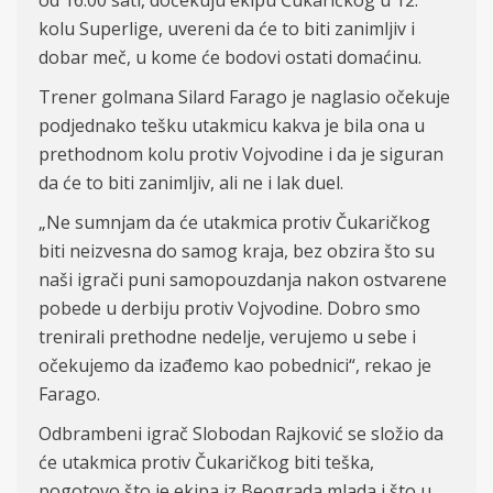
od 16.00 sati, dočekuju ekipu Čukaričkog u 12.
kolu Superlige, uvereni da će to biti zanimljiv i
dobar meč, u kome će bodovi ostati domaćinu.
Trener golmana Silard Farago je naglasio očekuje
podjednako tešku utakmicu kakva je bila ona u
prethodnom kolu protiv Vojvodine i da je siguran
da će to biti zanimljiv, ali ne i lak duel.
„
Ne sumnjam da će utakmica protiv Čukaričkog
biti neizvesna do samog kraja, bez obzira što su
naši igrači puni samopouzdanja nakon ostvarene
pobede u derbiju protiv Vojvodine. Dobro smo
trenirali prethodne nedelje, verujemo u sebe i
očekujemo da izađemo kao pobednici“, rekao je
Farago.
Odbrambeni igrač Slobodan Rajković se složio da
će utakmica protiv Čukaričkog biti teška,
pogotov
o
što je ekipa
iz Beograda
mlada i što u