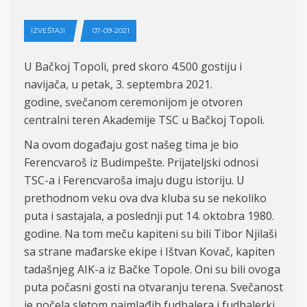
IZVEŠTAJI
07-09-2021
U Bačkoj Topoli, pred skoro 4.500 gostiju i
navijača, u petak, 3. septembra 2021.
godine,
svečanom ceremonijom je otvoren
centralni teren
Akademije
TSC u
Bačkoj
Topoli.
Na ovom događaju gost našeg tima je bio
Ferencvaroš iz Budimpešte. Prijateljski odnosi
TSC-a i Ferencvaroša imaju dugu istoriju. U
prethodnom veku ova dva kluba su se nekoliko
puta i sastajala, a poslednji put 14. oktobra 1980.
godine. Na tom meču kapiteni su bili Tibor Njilaši
sa strane mađarske ekipe i Ištvan Kovač, kapiten
tadašnjeg AIK-a iz Bačke Topole. Oni su bili ovoga
puta počasni gosti na otvaranju terena. Svečanost
je počela sletom najmlađih fudbalera i fudbalerki