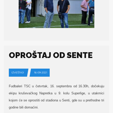
OPROŠTAJ OD SENTE
IZVEŠTAJI
16-09-2021
Fudbaleri TSC u četvrtak, 16. septembra od 16.30h, dočekuju
ekipu kruševačkog Napretka u 9. kolu Superlige, u utakmici
kojom će se oprostiti od stadiona u Senti, gde su u prethodne tri
godine bili doma
ćini
.