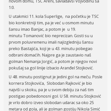
novom domu, TSC Areni, savladavši Vojvodinu sa
1:0.
U utakmici 11. kola Superlige, na po
četku je
TSC
bio konkretniji tim, pa je već u osmom minutu
šansu imao Banjac, a potom je u
19.
minutu
Tomanović bio neprecizan.
Gosti su u
prvom poluvremenu imali najizgledniju šansu
preko Bastajić
a
, koji je u 43. minutu pobegao
odbrani domaćih. Najpre ga je zaustavio
naš
golman
Nemanja
Jorgić, a potom je njegov novi
pokušaj sa gol linije izbacio Aranđel Stojković.
U 48. minutu postignut je jedini gol na meču. Posle
kornera Stojkovića, Slobodan Rajković je bio
najviši u skoku
, pa je u
svom debiju za naš tim
postigao pobedonosni gol. U 58. minutu Stojković
je vrlo dobro izveo slobodan udarac sa oko 25
metara od gola, ali je golman gostiju
Nikola Simić