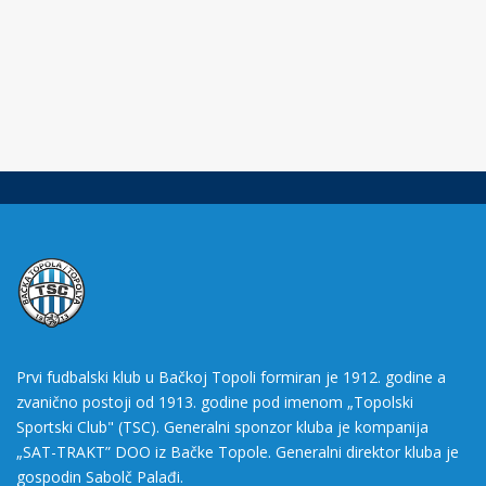
Prvi fudbalski klub u Bačkoj Topoli formiran je 1912. godine a
zvanično postoji od 1913. godine pod imenom „Topolski
Sportski Club" (TSC). Generalni sponzor kluba je kompanija
„SAT-TRAKT” DOO iz Bačke Topole. Generalni direktor kluba je
gospodin Sabolč Palađi.