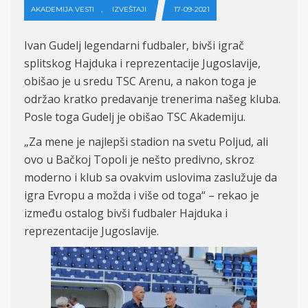
,
AKADEMIJA VESTI
IZVEŠTAJI
17-09-2021
Ivan Gudelj legendarni fudbaler, bivši igrač
splitskog Hajduka i reprezentacije Jugoslavije,
obišao je u sredu TSC Arenu, a nakon toga je
održao kratko predavanje trenerima
našeg
kluba.
Posle toga Gudelj je obi
šao TSC Akademiju.
„
Za mene je najlepši stadion na svetu Poljud, ali
ovo u Bačkoj Topoli je nešto predivno, skroz
moderno i klub sa ovakvim uslovima zaslužuje da
igra Evropu a možda i više od toga“ – rekao je
između ostalog bivši fudbaler Hajduka i
reprezentacije Jugoslavije.