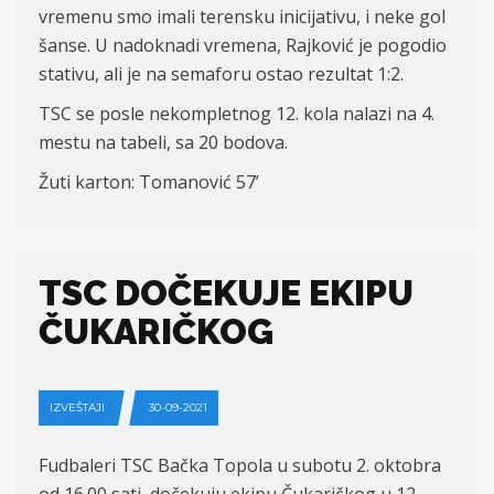
vremenu smo imali terensku inicijativu, i neke gol
šanse. U nadoknadi vremena, Rajković je pogodio
stativu, ali je na semaforu ostao rezultat 1:2.
TSC se posle nekompletnog 12. kola nalazi na 4.
mestu na tabeli, sa 20 bodova.
Žuti karton: Tomanović 57’
TSC DOČEKUJE EKIPU
ČUKARIČKOG
IZVEŠTAJI
30-09-2021
Fudbaleri TSC Bačka Topola u subotu 2. oktobra