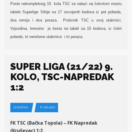
Posle nekompletnog 10. kola TSC se nalazi na četvrtom mestu
tabele Superlige Srbije sa 17 osvojenih bodova iz pet pobeda,
dva remija i dva poraza. Protivnik TSC u ovoj utakmici,
Vojvodina, trenutno je šesta na tabeli sa 15 bodova, iz četiri
pobede, tri nerešene utakmice i tri poraza.
SUPER LIGA (21/22) 9.
KOLO, TSC-NAPREDAK
1:2
IZVEŠTAJI
17-09-2021
FK TSC (Bačka Topola) – FK Napredak
(Kruševac) 1:2