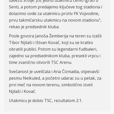
savezu Srbije. Još jednu utakmicu ćemo igrati u
Senti, a potom predajemo ključeve tog stadiona i
dolazimo ovde za utakmicu protiv FK Vojvodine,
prvu takmičarsku utakmicu na novom stadionu“,
rekao
je predsednik kluba.
Posle govora Janoša Žemberija na teren su izašli
Tibor Njilaši i Ištvan Kovač, koji su se kratko
obratili publici. Potom su legendarni fudbaleri,
zajedno sa predsednikom kluba, presekli vrpcu i
time zvanično otvorili TSC Arenu.
Svečanost je uveličala i Ana Čizmadia, otpevavši
pesmu Nelkuled, a početni udarac su u petak, za
prvi meč na novom terenu, simbolično izveli
Njilaši i Kovač.
Utakmicu je dobio TSC,
rezultatom
2:
1.