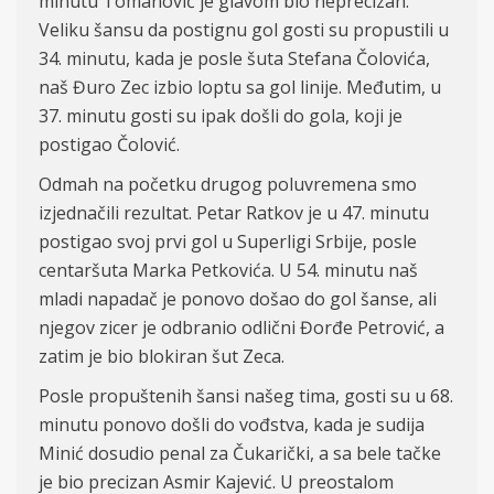
minutu Tomanović je glavom bio neprecizan.
Veliku šansu da postignu gol gosti su propustili u
34. minutu, kada je posle šuta Stefana Čolovića,
naš Đuro Zec izbio loptu sa gol linije. Međutim, u
37. minutu gosti su ipak došli do gola, koji je
postigao Čolović.
Odmah na početku drugog poluvremena smo
izjednačili rezultat. Petar Ratkov je u 47. minutu
postigao svoj prvi gol u Superligi Srbije, posle
centaršuta Marka Petkovića. U 54. minutu naš
mladi napadač je ponovo došao do gol šanse, ali
njegov zicer je odbranio odlični Đorđe Petrović, a
zatim je bio blokiran šut Zeca.
Posle propuštenih šansi našeg tima, gosti su u 68.
minutu ponovo došli do vođstva, kada je sudija
Minić dosudio penal za Čukarički, a sa bele tačke
je bio precizan Asmir Kajević. U preostalom