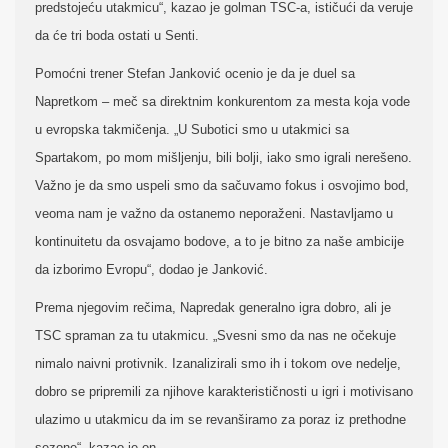
predstojeću utakmicu“, kazao je golman TSC-a, ističući da veruje
da će tri boda ostati u Senti.
Pomoćni trener Stefan Janković ocenio je da je duel sa
Napretkom – meč sa direktnim konkurentom za mesta koja vode
u evropska takmičenja. „U Subotici smo u utakmici sa
Spartakom, po mom mišljenju, bili bolji, iako smo igrali nerešeno.
Važno je da smo uspeli smo da sačuvamo fokus i osvojimo bod,
veoma nam je važno da ostanemo neporaženi. Nastavljamo u
kontinuitetu da osvajamo bodove, a to je bitno za naše ambicije
da izborimo Evropu“, dodao je Janković.
Prema njegovim rečima, Napredak generalno igra dobro, ali je
TSC spraman za tu utakmicu. „Svesni smo da nas ne očekuje
nimalo naivni protivnik. Izanalizirali smo ih i tokom ove nedelje,
dobro se pripremili za njihove karakterističnosti u igri i motivisano
ulazimo u utakmicu da im se revanširamo za poraz iz prethodne
sezone“, kazao je on.