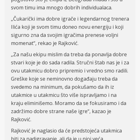
svom timu ima mnogo dobrih individualaca.
„
Čukarički ima dobre igrače i legendarnog trenera
Ilića koji je svom timu doneo novu energiju i koji
sigurno zna da svojim igračima prenese voljni
momenat“, rekao je Rajković.
„
Za našu ekipu mislim da treba da ponavlja dobre
stvari koje je do sada radila. Stručni štab nas je i za
ovu utakmicu dobro pripremio i vredno smo radili.
Greške koje se neminovno događaju treba da
svedemo na minimum, da pokušamo da ih iz
utakmice u utakmicu što više ispravljamo i na
kraju eliminišemo. Moramo da se fokusiramo i da
zadržimo dobre strane naše igre“, kazao je
Rajković.
Rajković je naglasio da će predstojeća utakmica
biti za nadigravanje, ali da je u njoj veća