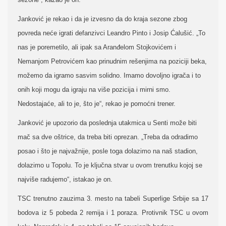
Janković je rekao i da je izvesno da do kraja sezone zbog
povreda neće igrati defanzivci Leandro Pinto i Josip Ćalušić. „To
nas je poremetilo, ali ipak sa Aranđelom Stojkovićem i
Nemanjom Petrovićem kao prinudnim rešenjima na poziciji beka,
možemo da igramo sasvim solidno. Imamo dovoljno igrača i to
onih koji mogu da igraju na više pozicija i mirni smo.
Nedostajaće, ali to je, što je“, rekao je pomoćni trener.
Janković je upozorio da poslednja utakmica u Senti može biti
mač sa dve oštrice, da treba biti oprezan. „Treba da odradimo
posao i što je najvažnije, posle toga dolazimo na naš stadion,
dolazimo u Topolu. To je ključna stvar u ovom trenutku kojoj se
najviše radujemo“, istakao je on.
TSC trenutno zauzima 3. mesto na tabeli Superlige Srbije sa 17
bodova iz 5 pobeda 2 remija i 1 poraza. Protivnik TSC u ovom