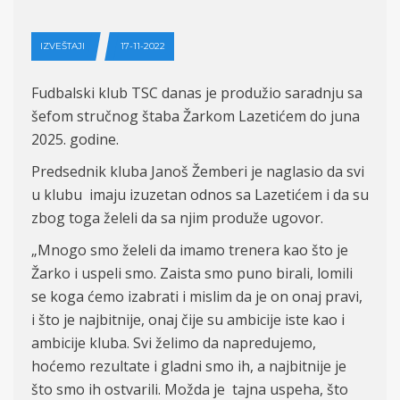
IZVEŠTAJI
17-11-2022
Fudbalski klub TSC danas je produžio saradnju sa
šefom stručnog štaba Žarkom Lazetićem do juna
2025. godine.
Predsednik kluba Janoš Žemberi je naglasio da svi
u klubu imaju izuzetan odnos sa Lazetićem i da su
zbog toga želeli da sa njim produže ugovor.
„Mnogo smo želeli da imamo trenera kao što je
Žarko i uspeli smo. Zaista smo puno birali, lomili
se koga ćemo izabrati i mislim da je on onaj pravi,
i što je najbitnije, onaj čije su ambicije iste kao i
ambicije kluba. Svi želimo da napredujemo,
hoćemo rezultate i gladni smo ih, a najbitnije je
što smo ih ostvarili. Možda je tajna uspeha, što