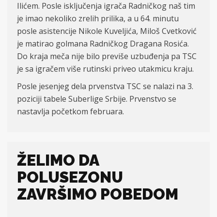
Ilićem. Posle isključenja igrača Radničkog naš tim
je imao nekoliko zrelih prilika, a u 64. minutu
posle asistencije Nikole Kuveljića, Miloš Cvetković
je matirao golmana Radničkog Dragana Rosića.
Do kraja meča nije bilo previše uzbuđenja pa TSC
je sa igračem više rutinski priveo utakmicu kraju.
Posle jesenjeg dela prvenstva TSC se nalazi na 3.
poziciji tabele Suberlige Srbije. Prvenstvo se
nastavlja početkom februara.
ŽELIMO DA
POLUSEZONU
ZAVRŠIMO POBEDOM