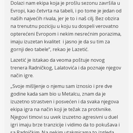
Dolazi nam ekipa koja je prošlu sezonu završila u
Evropi, kao četvrta na tabeli, i po tome je jedan od
naših najvećih rivala, jer je to i naš cilj. Bez obzira
na trenutnu poziciju u koju su dospeli verovatno
opterećeni Evropom i nekim nesrećnim porazima,
imaju izuzetan kvalitet i jasno je da su tim za
gornji deo tabele“, rekao je Lazetić.
Lazetić je istakao da veoma poštuje novog
trenera Radničkog, Lalatovića i da poznaje njegov
način igre.
„Svoje mišljenje o njemu sam iznosio i pre dve
godine kada sam bio u Metalcu, znam da je
izuzetno strastven i posvećen i da svaka njegova
ekipa igra na način koji je težak za protivnike.
Njegovi timovi su uvek izuzetno agresivni u duel
igri imaju brze tranzicije i vidimo da to pokušava i
sa Radničkim. Na nekim utakmicama to izgleda