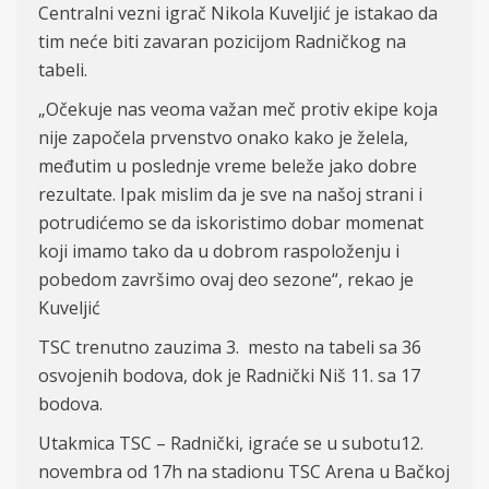
Centralni vezni igrač Nikola Kuveljić je istakao da
tim neće biti zavaran pozicijom Radničkog na
tabeli.
„Očekuje nas veoma važan meč protiv ekipe koja
nije započela prvenstvo onako kako je želela,
međutim u poslednje vreme beleže jako dobre
rezultate. Ipak mislim da je sve na našoj strani i
potrudićemo se da iskoristimo dobar momenat
koji imamo tako da u dobrom raspoloženju i
pobedom završimo ovaj deo sezone“, rekao je
Kuveljić
TSC trenutno zauzima 3. mesto na tabeli sa 36
osvojenih bodova, dok je Radnički Niš 11. sa 17
bodova.
Utakmica TSC – Radnički, igraće se u subotu12.
novembra od 17h na stadionu TSC Arena u Bačkoj