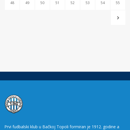
48
49
50
51
52
53
54
55
Prvi fudbalski klub u Bačkoj Topoli formiran je 1912. godine a