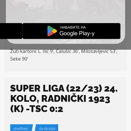
V. Ilić – Ćalušić, Stojić, Stojković (Vukić 74’) –
Petrović (K), Đakovac, Radin (Kuveljić 78’),
Milosavljević (Mirchevski 74’), L. Ilić (Seke 88’) –
Ratkov
Strelac: Ratkov 70’
Žuti kartoni:
L. Ili
ć
9’,
Ćalušić
36’,
Milosavljević
53’,
Seke 90’
SUPER LIGA (22/23) 24.
KOLO, RADNIČKI 1923
(K) -TSC 0:2
IZVEŠTAJI
02-03-2023