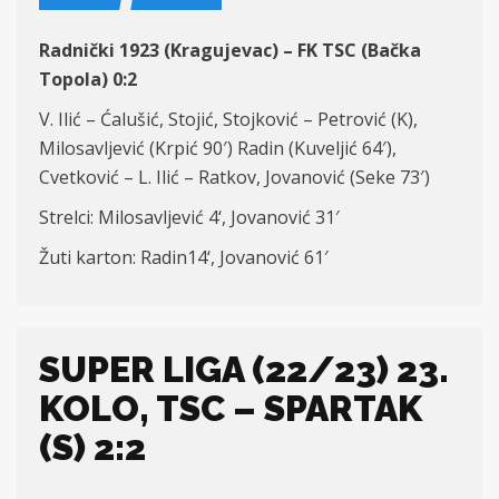
Radnički 1923 (Kragujevac) – FK
TSC (Bačka
Topola)
0:
2
V. Ilić – Ćalušić, Stojić, Stojković – Petrović
(K)
,
Milosavljević
(Krpić 90′)
Radin
(Kuveljić 64′)
,
Cvetković –
L. Ilić – Ratkov, Jovanović
(Seke 73′)
Strelci:
Milosavljević 4
‘,
Jovanović 31′
Žuti karton:
Radin14
‘,
Jovanović
6
1′
SUPER LIGA (22/23) 23.
KOLO, TSC – SPARTAK
(S) 2:2