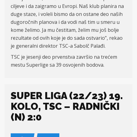
ciljeve i da zaigramo u Evropi. Naš klub planira na
duge staze, i voleli bismo da on ostane deo naših
dugoročnih planova i da vodi naš tim u smeru u
kome želimo. Ja mu čestitam, želim mu još bolje
rezultate od ovih koje je do sada ostvario”, rekao
je generalni direktor TSC-a Sabolč Palađi.
TSC je jesenji deo prvenstva završio na trećem
mestu Superlige sa 39 osvojenih bodova.
SUPER LIGA (22/23) 19.
KOLO, TSC – RADNIČKI
(N) 2:0