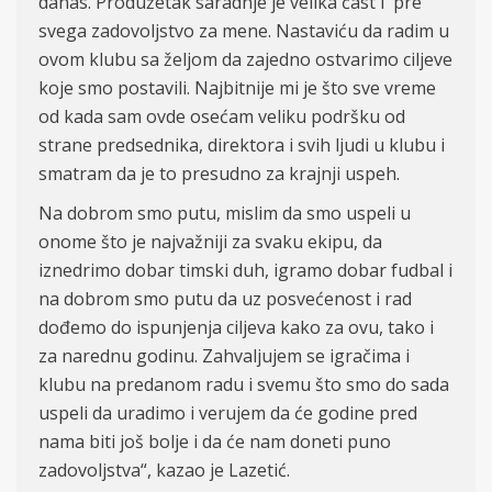
danas. Produžetak saradnje je velika čast i pre
svega zadovoljstvo za mene. Nastaviću da radim u
ovom klubu sa željom da zajedno ostvarimo ciljeve
koje smo postavili. Najbitnije mi je što sve vreme
od kada sam ovde osećam veliku podršku od
strane predsednika, direktora i svih ljudi u klubu i
smatram da je to presudno za krajnji uspeh.
Na dobrom smo putu, mislim da smo uspeli u
onome što je najvažniji za svaku ekipu, da
iznedrimo dobar timski duh, igramo dobar fudbal i
na dobrom smo putu da uz posvećenost i rad
dođemo do ispunjenja ciljeva kako za ovu, tako i
za narednu godinu. Zahvaljujem se igračima i
klubu na predanom radu i svemu što smo do sada
uspeli da uradimo i verujem da će godine pred
nama biti još bolje i da će nam doneti puno
zadovoljstva“, kazao je Lazetić.