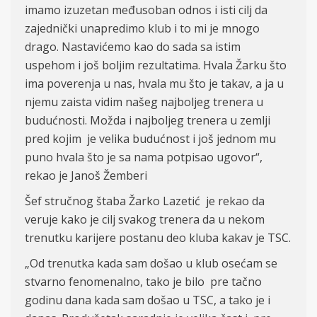
imamo izuzetan međusoban odnos i isti cilj da
zajednički unapredimo klub i to mi je mnogo
drago. Nastavićemo kao do sada sa istim
uspehom i još boljim rezultatima. Hvala Žarku što
ima poverenja u nas, hvala mu što je takav, a ja u
njemu zaista vidim našeg najboljeg trenera u
budućnosti. Možda i najboljeg trenera u zemlji
pred kojim je velika budućnost i još jednom mu
puno hvala što je sa nama potpisao ugovor“,
rekao je Janoš Žemberi
Šef stručnog štaba Žarko Lazetić je rekao da
veruje kako je cilj svakog trenera da u nekom
trenutku karijere postanu deo kluba kakav je TSC.
„Od trenutka kada sam došao u klub osećam se
stvarno fenomenalno, tako je bilo pre tačno
godinu dana kada sam došao u TSC, a tako je i