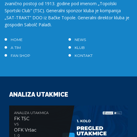
zvanično postoji od 1913. godine pod imenom „Topolski
Sportski Club" (TSC). Generalni sponzor kluba je kompanija
„SAT-TRAKT” DOO iz Bačke Topole. Generalni direktor kluba je
gospodin Sabolč Palađi.
HOME
NEWS
A TIM
KLUB
FAN SHOP
KONTAKT
ANALIZA UTAKMICE
ANALIZA UTAKMICA
FK TSC
VS
OFK Vršac
1 : 0