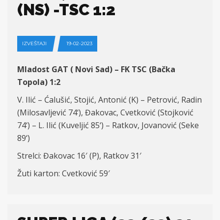
(NS) -TSC 1:2
IZVEŠTAJI
19-02-2023
Mladost GAT ( Novi Sad) – FK TSC (Bačka
Topola)
1:
2
V. Ilić – Ćalušić, Stojić, Antonić (K) – Petrović, Radin
(
Milosavljević
74
‘), Đakovac, Cvetković (Stojković
7
4
‘) – L. Ili
ć
(Kuveljić 8
5
‘) – Ratkov, Jovanović (Seke
8
9
‘)
Strelci:
Đakovac 16′ (P),
Ratkov
3
1′
Žuti karton: Cvetković 59′