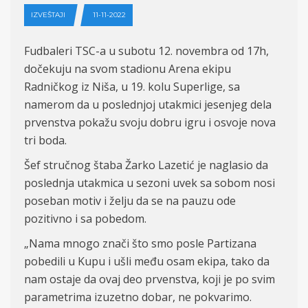
IZVEŠTAJI
11-11-2022
Fudbaleri TSC-a u subotu 12. novembra od 17h,
dočekuju na svom stadionu Arena ekipu
Radničkog iz Niša, u 19. kolu Superlige, sa
namerom da u poslednjoj utakmici jesenjeg dela
prvenstva pokažu svoju dobru igru i osvoje nova
tri boda.
Šef stručnog štaba Žarko Lazetić je naglasio da
poslednja utakmica u sezoni uvek sa sobom nosi
poseban motiv i želju da se na pauzu ode
pozitivno i sa pobedom.
„Nama mnogo znači što smo posle Partizana
pobedili u Kupu i ušli među osam ekipa, tako da
nam ostaje da ovaj deo prvenstva, koji je po svim
parametrima izuzetno dobar, ne pokvarimo.