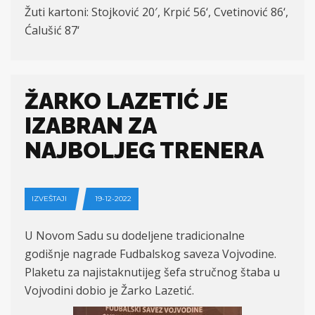
Žuti kartoni: Stojković 20′, Krpi
ć
56
‘,
Cvetinović 86
‘,
Ćalušić
8
7
‘
ŽARKO LAZETIĆ JE
IZABRAN ZA
NAJBOLJEG TRENERA
IZVEŠTAJI
19-12-2022
U Novom Sadu su dodeljene tradicionalne
godišnje nagrade Fudbalskog saveza Vojvodine.
Plaketu za najistaknutijeg šefa stručnog štaba u
Vojvodini dobio je Žarko Lazetić.