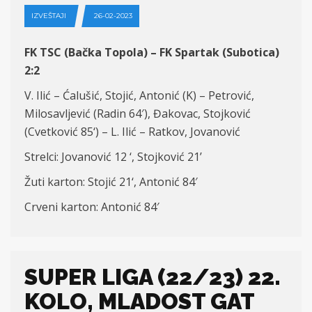
IZVEŠTAJI
26-02-2023
FK TSC (Bačka Topola) – FK Spartak (Subotica)
2:2
V. Ilić – Ćalušić, Stojić, Antonić (K) – Petrović,
Milosavljević (Radin
6
4′), Đakovac, Stojković
(Cvetković
85
‘) – L. Ilić – Ratkov, Jovanović
Strelci: Jovanović 12 ‘, Stojković 21’
Žuti karton: Stoji
ć
21
‘,
Antonić 84′
Crveni karton:
Antonić 84′
SUPER LIGA (22/23) 22.
KOLO, MLADOST GAT