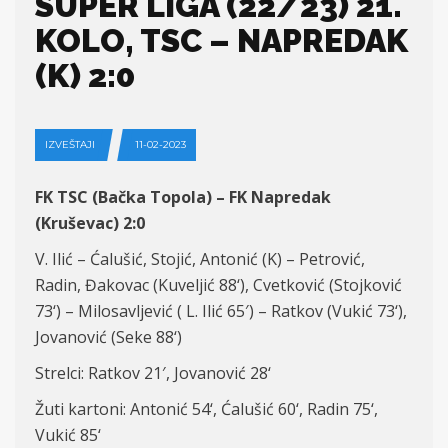
SUPER LIGA (22/23) 21.
KOLO, TSC – NAPREDAK
(K) 2:0
IZVEŠTAJI
11-02-2023
FK TSC (Bačka Topola) – FK Napredak
(Kruševac)
2:
0
V.
Ilić – Ćalušić, Stojić,
Antonić (K)
–
Petrović
,
Radin, Đakovac (
Kuveljić
88
‘), Cvetković (
Stojković
7
3
‘) –
Milosavljević ( L. Ilić 65′)
– Ratkov (Vukić 7
3
‘),
Jovanović (
Seke
88
‘)
Strel
ci
:
Ratkov 21′,
Jovanović
28
‘
Žuti kartoni:
Antonić
54
‘, Ćalušić
60
‘,
Radin
75
‘,
Vukić
8
5
‘