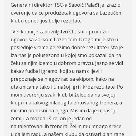
Generalni direktor TSC-a Sabolč Palađi je izrazio
uverenje da će produžetak ugovora sa Lazetićem
klubu doneti još bolje rezultate.
“Veliko mi je zadovoljstvo što smo produžili
ugovor sa Žarkom Lazetićem. Drago mi je što u
poslednje vreme beležimo dobre rezultate i što je
iza nas je polusezona u kojoj smo pokazali da na
čelu sa njim idemo u dobrom pravcu. Jasno se vidi
kakav fudbal igramo, koji su nam ciljevi i
prepoznaje se njegov rad sa ekipom, kako na
utakmicama tako i u našoj igri i kroz rezultate. Po
mom uverenju svaki klub bi želeo da na svojoj
klupi ima takvog mladog talentovanog trenera, a
mi smo ponosni na njega. Mislim da je u našoj
zemlji, a možda i šire, on je jedan od
najtalentovanijih trenera. Želim mu mnogo sreće
u daljem radu, a našem klubu da ostvari planirane