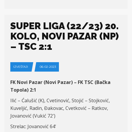
SUPER LIGA (22/23) 20.
KOLO, NOVI PAZAR (NP)
– TSC 2:1
IZVEŠTAJI
06-02-2023
FK Novi Pazar (Novi Pazar) – FK TSC (Bačka
Topola) 2:1
Ilić – Ćalušić
(K)
,
Cvetinović,
Stojić
– Stojković,
Kuveljić,
Radin,
Đakovac, Cvetković – Ratkov,
Jovanović (Vukić 72′)
Strelac: Jovanović
64
‘