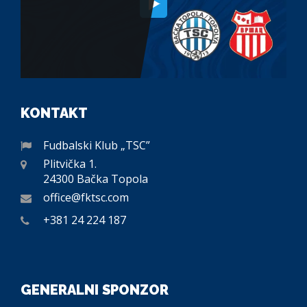
KONTAKT
Fudbalski Klub „TSC”
Plitvička 1.
24300 Bačka Topola
office@fktsc.com
+381 24 224 187
GENERALNI SPONZOR