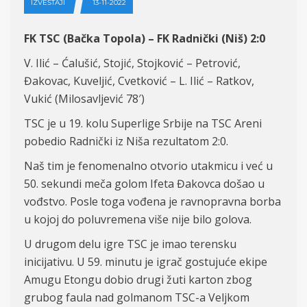
IZVEŠTAJI
13-11-2022
FK TSC (Ba
čka Topola) – FK Radnički (Niš) 2:
0
V.
Ilić – Ćalušić, Stojić, Stojković – Petrović,
Đakovac, Kuveljić, Cvetković – L. Ilić – Ratkov,
Vukić (Milosavljević 78′)
TSC je u 19. kolu Superlige Srbije na TSC Areni
pobedio Radnički iz Niša rezultatom 2:0.
Naš tim je fenomenalno otvorio utakmicu i već u
50. sekundi meča golom Ifeta Đakovca došao u
vođstvo. Posle toga vođena je ravnopravna borba
u kojoj do poluvremena više nije bilo golova.
U drugom delu igre TSC je imao terensku
inicijativu. U 59. minutu je igrač gostujuće ekipe
Amugu Etongu dobio drugi žuti karton zbog
grubog faula nad golmanom TSC-a Veljkom