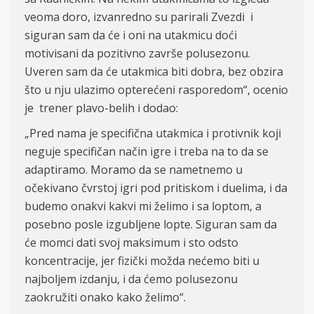
veoma doro, izvanredno su parirali Zvezdi i
siguran sam da će i oni na utakmicu doći
motivisani da pozitivno završe polusezonu.
Uveren sam da će utakmica biti dobra, bez obzira
što u nju ulazimo opterećeni rasporedom“, ocenio
je trener plavo-belih i dodao:
„Pred nama je specifična utakmica i protivnik koji
neguje specifičan način igre i treba na to da se
adaptiramo. Moramo da se nametnemo u
očekivano čvrstoj igri pod pritiskom i duelima, i da
budemo onakvi kakvi mi želimo i sa loptom, a
posebno posle izgubljene lopte. Siguran sam da
će momci dati svoj maksimum i sto odsto
koncentracije, jer fizički možda nećemo biti u
najboljem izdanju, i da ćemo polusezonu
zaokružiti onako kako želimo“.