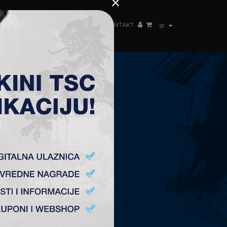
×
ŽENSKI TIM
FAN SHOP
TSC ARENA
KONTAKT
sr
KONTAKT
Fudbalski Klub „TSC”
Plitvička 1.
24300 Bačka Topola
office@fktsc.com
+381 24 224 187