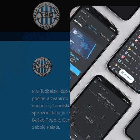
HOME
SPONZORI
N
Prvi fudbalski klub u Bačkoj Topoli formiran je 1912.
godine a zvanično postoji od 1913. godine pod
imenom „Topolski Sportski Club" (TSC). Generalni
sponzor kluba je kompanija „SAT-TRAKT” DOO iz
Bačke Topole. Generalni direktor kluba je gospodin
Sabolč Palađi.