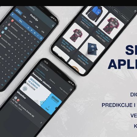
EWS
GALERIJE
A TIM
ČLANSTVO
KARTE
AKREDITACIJE
KLUB
AKADEMIJA
ANALIZA UTAKMICE
ANALIZA UTAKMICA
FK TSC
VS
OFK Vršac
1 : 0