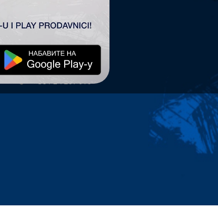
TSC ARENA
TSC Arena
Maršala Tita 63.
24300 Bačka Topola
office@tscarena.com
+381 24 267 979