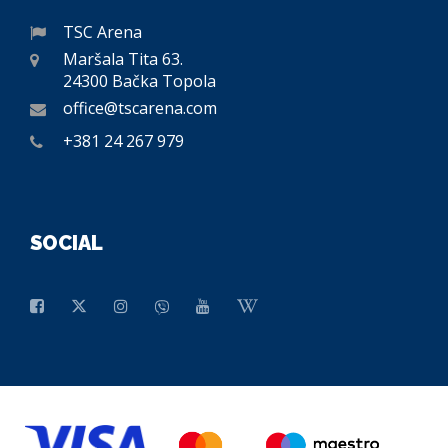
TSC Arena
Maršala Tita 63.
24300 Bačka Topola
office@tscarena.com
+381 24 267 979
SOCIAL