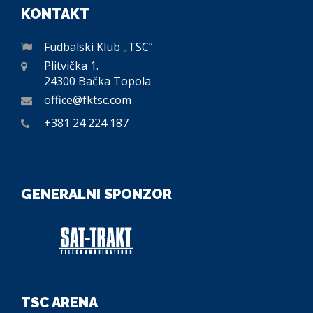
KONTAKT
Fudbalski Klub „TSC”
Plitvička 1.
24300 Bačka Topola
office@fktsc.com
+381 24 224 187
GENERALNI SPONZOR
TSC ARENA