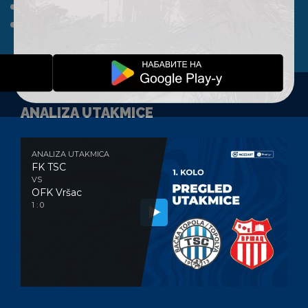
A TIM
KLUB
FAN SHOP
KONTAKT
ANALIZA UTAKMICE
ANALIZA UTAKMICA
FK TSC
VS
OFK Vršac
1 : 0