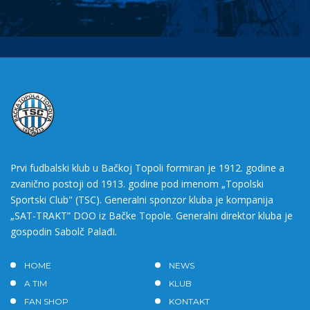
Prvi fudbalski klub u Bačkoj Topoli formiran je 1912. godine a
zvanično postoji od 1913. godine pod imenom „Topolski
Sportski Club" (TSC). Generalni sponzor kluba je kompanija
„SAT-TRAKT” DOO iz Bačke Topole. Generalni direktor kluba je
gospodin Sabolč Palađi.
HOME
NEWS
A TIM
KLUB
FAN SHOP
KONTAKT