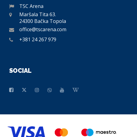
TSC Arena
Maršala Tita 63.
24300 Bačka Topola
office@tscarena.com
+381 24 267 979
SOCIAL