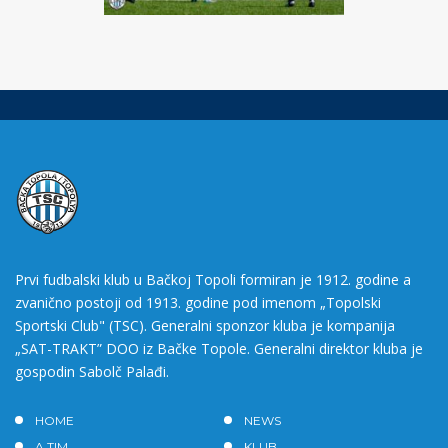
Prvi fudbalski klub u Bačkoj Topoli formiran je 1912. godine a
zvanično postoji od 1913. godine pod imenom „Topolski
Sportski Club" (TSC). Generalni sponzor kluba je kompanija
„SAT-TRAKT” DOO iz Bačke Topole. Generalni direktor kluba je
gospodin Sabolč Palađi.
HOME
NEWS
A TIM
KLUB