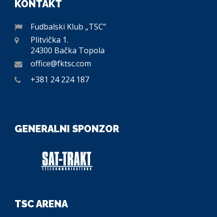
KONTAKT
Fudbalski Klub „TSC”
Plitvička 1.
24300 Bačka Topola
office@fktsc.com
+381 24 224 187
GENERALNI SPONZOR
TSC ARENA