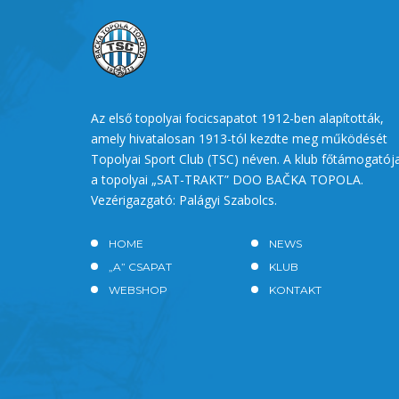
Az első topolyai focicsapatot 1912-ben alapították,
amely hivatalosan 1913-tól kezdte meg működését
Topolyai Sport Club (TSC) néven. A klub főtámogatój
a topolyai „SAT-TRAKT” DOO BAČKA TOPOLA.
Vezérigazgató: Palágyi Szabolcs.
HOME
NEWS
„A” CSAPAT
KLUB
WEBSHOP
KONTAKT