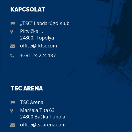
KAPCSOLAT
„TSC” Labdarúgó Klub
Plitvička 1.
24300, Topolya
office@fktsc.com
+381 24 224 187
TSC ARENA
TSC Arena
Maršala Tita 63.
24300 Bačka Topola
office@tscarena.com