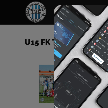
HOME
TÁMOGATÓK
NEWS
U15 FK TSC – FK RADNI