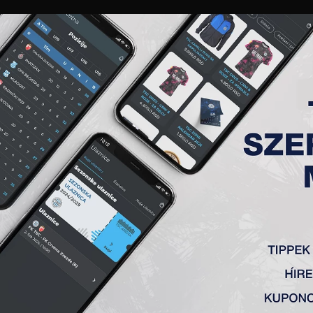
GALÉRIA
„A” CSAPAT
TAGSÁG
JEGYEK
AKKREDITÁCIÓ
KLUB
AKADÉMIA
NŐI
ČKI 1912 (S)