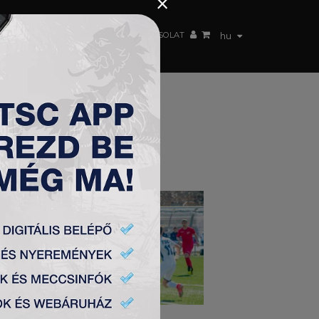
×
 CSAPAT
WEBSHOP
TSC ARENA
KAPCSOLAT
hu