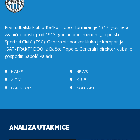
Prvi fudbalski klub u Bačkoj Topoli formiran je 1912. godine a
zvanično postoji od 1913. godine pod imenom „Topolski
Sportski Club" (TSC). Generalni sponzor kluba je kompanija
„SAT-TRAKT” DOO iz Bačke Topole. Generalni direktor kluba je
gospodin Sabolč Palađi.
HOME
NEWS
A TIM
KLUB
FAN SHOP
KONTAKT
ANALIZA UTAKMICE