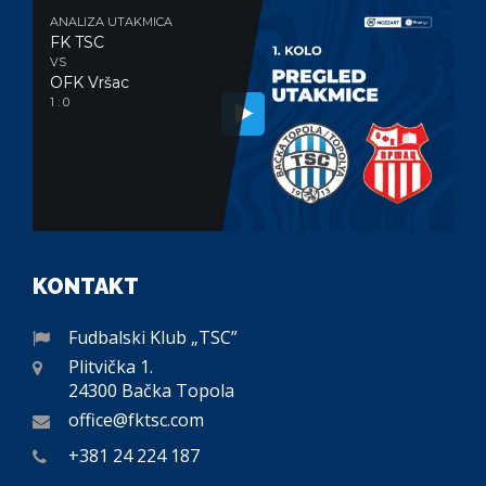
ANALIZA UTAKMICA
FK TSC
VS
OFK Vršac
1 : 0
KONTAKT
Fudbalski Klub „TSC”
Plitvička 1.
24300 Bačka Topola
office@fktsc.com
+381 24 224 187