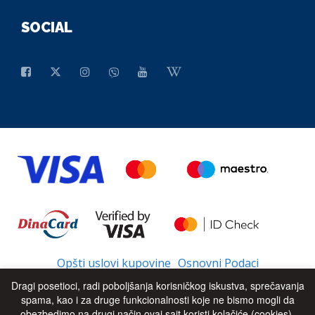
SOCIAL
Opšti uslovi kupovine
Osnovni Podaci
Dragi posetioci, radi poboljšanja korisničkog iskustva, sprečavanja
spama, kao i za druge funkcionalnosti koje ne bismo mogli da
obezbedimo na drugi način ovaj sajt koristi kolačiće (cookies).