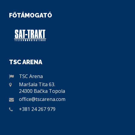
FŐTÁMOGATÓ
TSC ARENA
TSC Arena
Maršala Tita 63.
24300 Bačka Topola
office@tscarena.com
+381 24 267 979