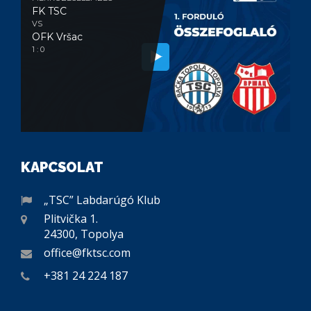
FK TSC
VS
OFK Vršac
1 : 0
KAPCSOLAT
„TSC” Labdarúgó Klub
Plitvička 1.
24300, Topolya
office@fktsc.com
+381 24 224 187