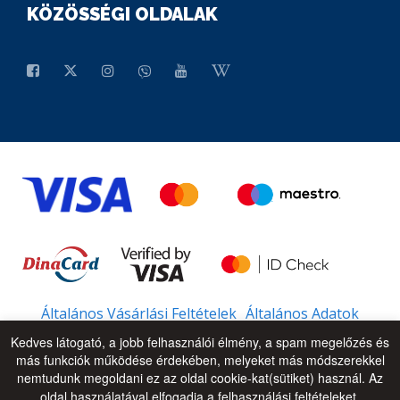
KÖZÖSSÉGI OLDALAK
Általános Vásárlási Feltételek
Általános Adatok
Kedves látogató, a jobb felhasználói élmény, a spam megelőzés és
más funkciók működése érdekében, melyeket más módszerekkel
nemtudunk megoldani ez az oldal cookie-kat(sütiket) használ. Az
© 2026 - All Rights Reserved
UP
oldal használatával elfogadja a felhasználási feltételeket.