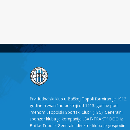
Prvi fudbalski klub u Bačkoj Topoli formiran je 1912.
godine a zvanično postoji od 1913. godine pod
imenom „Topolski Sportski Club" (TSC). Generalni
sponzor kluba je kompanija „SAT-TRAKT” DOO iz
Bačke Topole. Generalni direktor kluba je gospodin