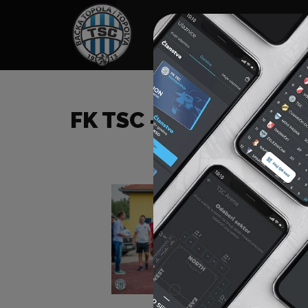
HOME
SPONZORI
N
FK TSC – FK RADNIČKI