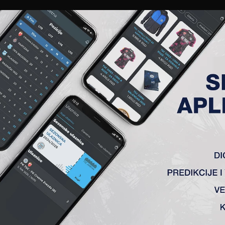
EWS
GALERIJE
A TIM
ČLANSTVO
KARTE
AKREDITACIJE
KLUB
AKADEMIJA
 1923 (K)