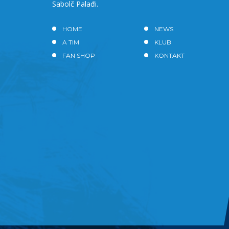
Sabolč Palađi.
HOME
NEWS
A TIM
KLUB
FAN SHOP
KONTAKT