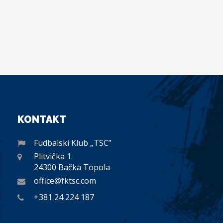
KONTAKT
Fudbalski Klub „TSC”
Plitvička 1.
24300 Bačka Topola
office@fktsc.com
+381 24 224 187