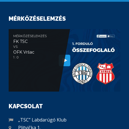
MÉRKŐZÉSELEMZÉS
MÉRKŐZÉSELEMZÉS
FK TSC
VS
OFK Vršac
1 : 0
KAPCSOLAT
„TSC” Labdarúgó Klub
Plitvička 1.