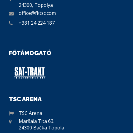
24300, Topolya
office@fktsc.com
+381 24 224 187
FŐTÁMOGATÓ
TSC ARENA
TSC Arena
Maršala Tita 63.
24300 Bačka Topola