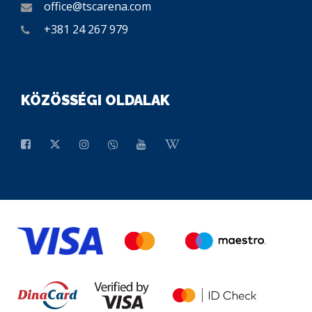
office@tscarena.com
+381 24 267 979
KÖZÖSSÉGI OLDALAK