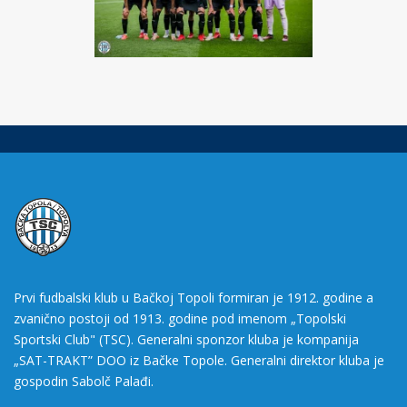
Prvi fudbalski klub u Bačkoj Topoli formiran je 1912. godine a
zvanično postoji od 1913. godine pod imenom „Topolski
Sportski Club" (TSC). Generalni sponzor kluba je kompanija
„SAT-TRAKT” DOO iz Bačke Topole. Generalni direktor kluba je
gospodin Sabolč Palađi.