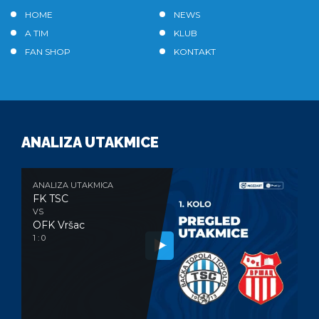
HOME
NEWS
A TIM
KLUB
FAN SHOP
KONTAKT
ANALIZA UTAKMICE
ANALIZA UTAKMICA
FK TSC
VS
OFK Vršac
1 : 0