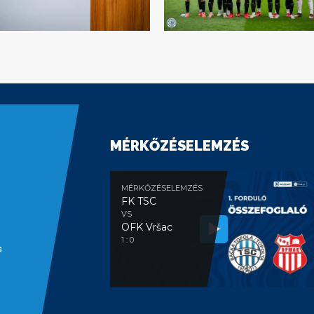
MÉRKŐZÉSELEMZÉS
MÉRKŐZÉSELEMZÉS
FK TSC
VS
OFK Vršac
1 : 0
a