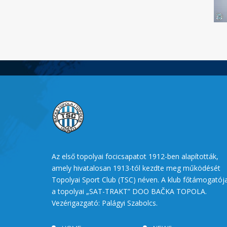
Az első topolyai focicsapatot 1912-ben alapították,
amely hivatalosan 1913-tól kezdte meg működését
Topolyai Sport Club (TSC) néven. A klub főtámogatój
a topolyai „SAT-TRAKT” DOO BAČKA TOPOLA.
Vezérigazgató: Palágyi Szabolcs.