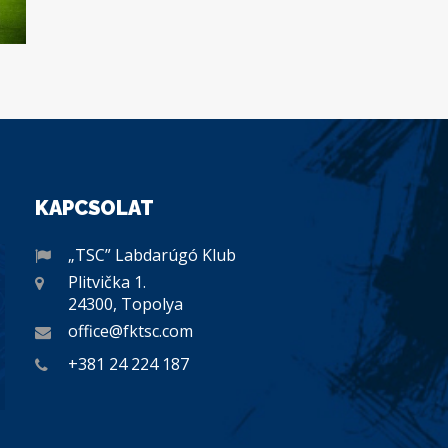
KAPCSOLAT
„TSC” Labdarúgó Klub
Plitvička 1.
24300, Topolya
office@fktsc.com
+381 24 224 187