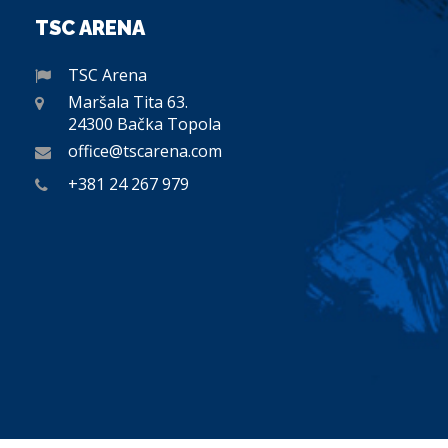
TSC ARENA
TSC Arena
Maršala Tita 63.
24300 Bačka Topola
office@tscarena.com
+381 24 267 979