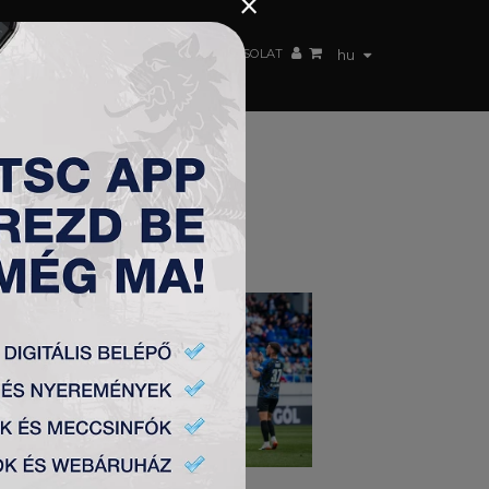
×
 CSAPAT
WEBSHOP
TSC ARENA
KAPCSOLAT
hu