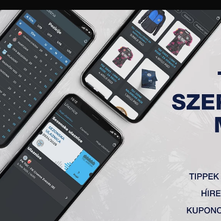
GALÉRIA
„A” CSAPAT
TAGSÁG
JEGYEK
AKKREDITÁCIÓ
KLUB
AKADÉMIA
NŐI
AR (NP)