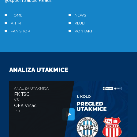
gospodin Sabolč Palađi.
HOME
NEWS
A TIM
KLUB
FAN SHOP
KONTAKT
ANALIZA UTAKMICE
ANALIZA UTAKMICA
FK TSC
VS
OFK Vršac
1 : 0