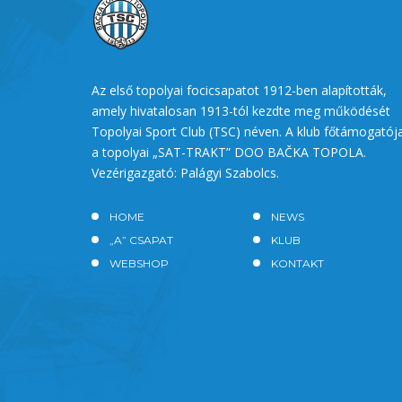
Az első topolyai focicsapatot 1912-ben alapították,
amely hivatalosan 1913-tól kezdte meg működését
Topolyai Sport Club (TSC) néven. A klub főtámogatój
a topolyai „SAT-TRAKT” DOO BAČKA TOPOLA.
Vezérigazgató: Palágyi Szabolcs.
HOME
NEWS
„A” CSAPAT
KLUB
WEBSHOP
KONTAKT