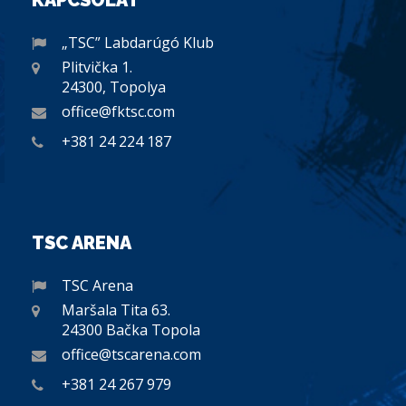
KAPCSOLAT
„TSC” Labdarúgó Klub
Plitvička 1.
24300, Topolya
office@fktsc.com
+381 24 224 187
TSC ARENA
TSC Arena
Maršala Tita 63.
24300 Bačka Topola
office@tscarena.com
+381 24 267 979