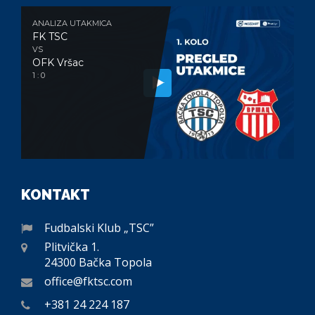
ANALIZA UTAKMICA
FK TSC
VS
OFK Vršac
1 : 0
KONTAKT
Fudbalski Klub „TSC”
Plitvička 1.
24300 Bačka Topola
office@fktsc.com
+381 24 224 187