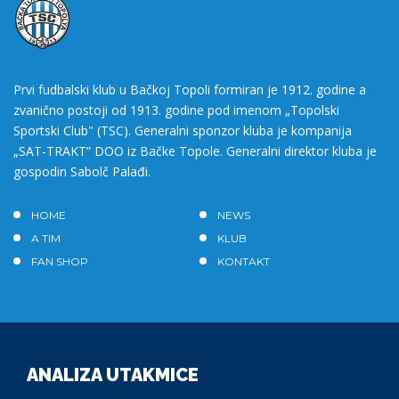
Prvi fudbalski klub u Bačkoj Topoli formiran je 1912. godine a
zvanično postoji od 1913. godine pod imenom „Topolski
Sportski Club" (TSC). Generalni sponzor kluba je kompanija
„SAT-TRAKT” DOO iz Bačke Topole. Generalni direktor kluba je
gospodin Sabolč Palađi.
HOME
NEWS
A TIM
KLUB
FAN SHOP
KONTAKT
ANALIZA UTAKMICE