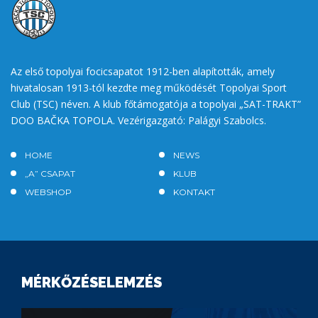
Az első topolyai focicsapatot 1912-ben alapították, amely
hivatalosan 1913-tól kezdte meg működését Topolyai Sport
Club (TSC) néven. A klub főtámogatója a topolyai „SAT-TRAKT”
DOO BAČKA TOPOLA. Vezérigazgató: Palágyi Szabolcs.
HOME
NEWS
„A” CSAPAT
KLUB
WEBSHOP
KONTAKT
MÉRKŐZÉSELEMZÉS