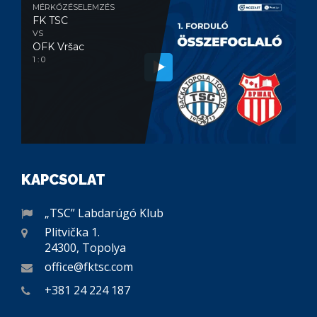
MÉRKŐZÉSELEMZÉS
FK TSC
VS
OFK Vršac
1 : 0
KAPCSOLAT
„TSC” Labdarúgó Klub
Plitvička 1.
24300, Topolya
office@fktsc.com
+381 24 224 187