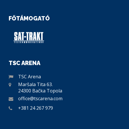
FŐTÁMOGATÓ
TSC ARENA
TSC Arena
Maršala Tita 63.
24300 Bačka Topola
office@tscarena.com
+381 24 267 979