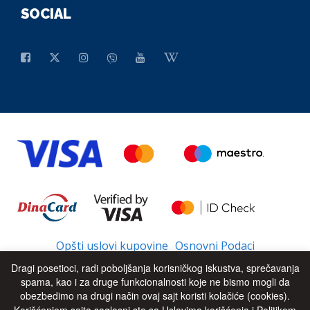
SOCIAL
Opšti uslovi kupovine
Osnovni Podaci
Dragi posetioci, radi poboljšanja korisničkog iskustva, sprečavanja
spama, kao i za druge funkcionalnosti koje ne bismo mogli da
obezbedimo na drugi način ovaj sajt koristi kolačiće (cookies).
© 2026 - All Rights Reserved
UP
Korišćenjem sajta saglasni ste sa Uslovima korišćenja i Politikom