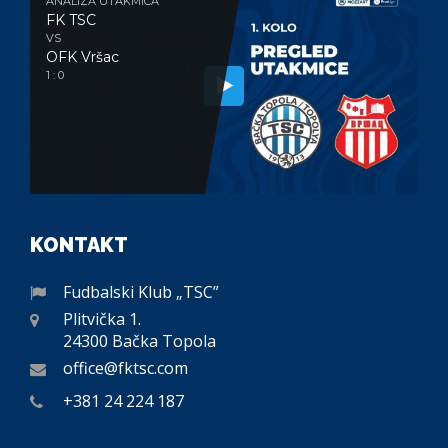
ANALIZA UTAKMICA
FK TSC
VS
OFK Vršac
1 : 0
KONTAKT
Fudbalski Klub „TSC”
Plitvička 1.
24300 Bačka Topola
office@fktsc.com
+381 24 224 187