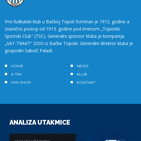
Prvi fudbalski klub u Bačkoj Topoli formiran je 1912. godine a
zvanično postoji od 1913. godine pod imenom „Topolski
Sportski Club" (TSC). Generalni sponzor kluba je kompanija
„SAT-TRAKT” DOO iz Bačke Topole. Generalni direktor kluba je
gospodin Sabolč Palađi.
HOME
NEWS
A TIM
KLUB
FAN SHOP
KONTAKT
ANALIZA UTAKMICE