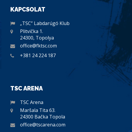
KAPCSOLAT
„TSC” Labdarúgó Klub
Plitvička 1.
24300, Topolya
office@fktsc.com
+381 24 224 187
TSC ARENA
TSC Arena
Maršala Tita 63.
24300 Bačka Topola
office@tscarena.com