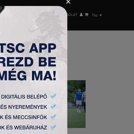
×
 CSAPAT
WEBSHOP
TSC ARENA
KAPCSOLAT
hu