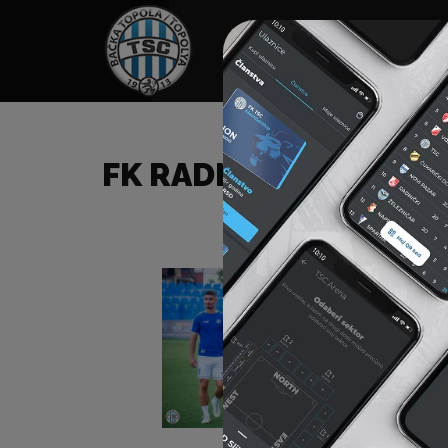
HOME
TÁMOGATÓK
NEWS
FK RADNIK (S) – FK TS