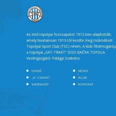
Az első topolyai focicsapatot 1912-ben alapították,
amely hivatalosan 1913-tól kezdte meg működését
Topolyai Sport Club (TSC) néven. A klub főtámogatój
a topolyai „SAT-TRAKT” DOO BAČKA TOPOLA.
Vezérigazgató: Palágyi Szabolcs.
HOME
NEWS
„A” CSAPAT
KLUB
WEBSHOP
KONTAKT