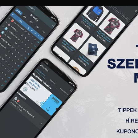
GALÉRIA
„A” CSAPAT
TAGSÁG
JEGYEK
AKKREDITÁCIÓ
KLUB
AKADÉMIA
NŐI
C