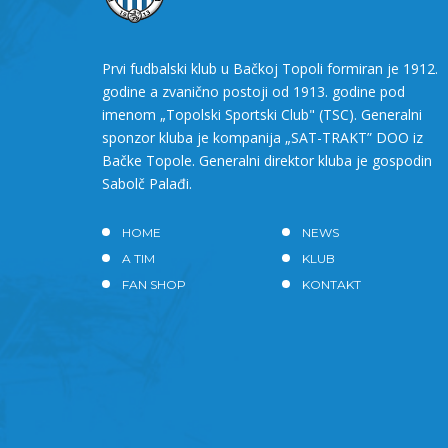
Prvi fudbalski klub u Bačkoj Topoli formiran je 1912.
godine a zvanično postoji od 1913. godine pod
imenom „Topolski Sportski Club" (TSC). Generalni
sponzor kluba je kompanija „SAT-TRAKT” DOO iz
Bačke Topole. Generalni direktor kluba je gospodin
Sabolč Palađi.
HOME
NEWS
A TIM
KLUB
FAN SHOP
KONTAKT