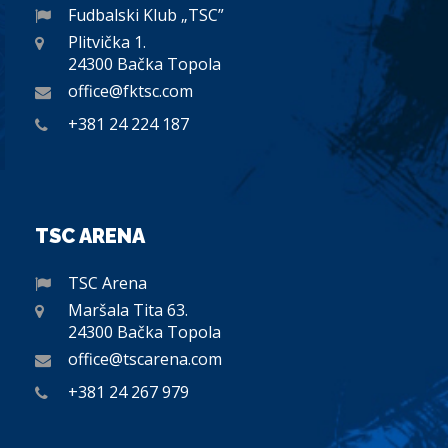
Fudbalski Klub „TSC”
Plitvička 1.
24300 Bačka Topola
office@fktsc.com
+381 24 224 187
TSC ARENA
TSC Arena
Maršala Tita 63.
24300 Bačka Topola
office@tscarena.com
+381 24 267 979