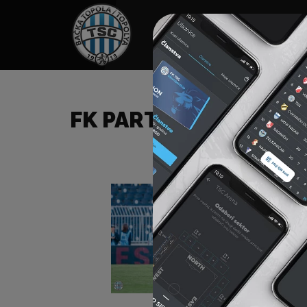
HOME
SPONZORI
N
FK PARTIZAN (B) – FK