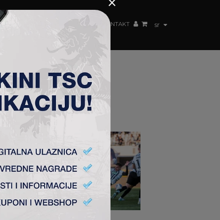
×
ŽENSKI TIM
FAN SHOP
TSC ARENA
KONTAKT
sr