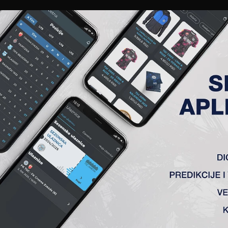
EWS
GALERIJE
A TIM
ČLANSTVO
KARTE
AKREDITACIJE
KLUB
AKADEMIJA
 TSC