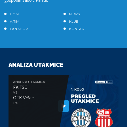
gospodin Sabolč Palađi.
HOME
NEWS
A TIM
KLUB
FAN SHOP
KONTAKT
ANALIZA UTAKMICE
ANALIZA UTAKMICA
FK TSC
VS
OFK Vršac
1 : 0