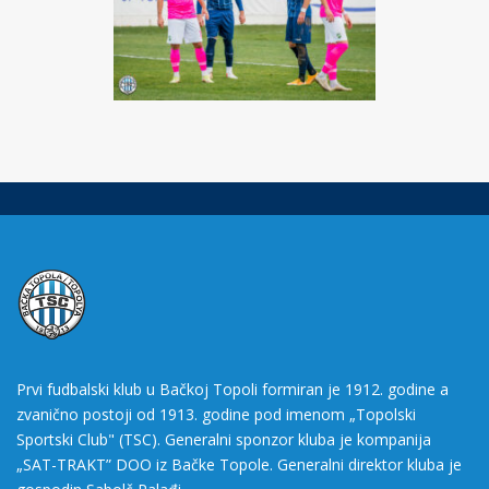
Prvi fudbalski klub u Bačkoj Topoli formiran je 1912. godine a
zvanično postoji od 1913. godine pod imenom „Topolski
Sportski Club" (TSC). Generalni sponzor kluba je kompanija
„SAT-TRAKT” DOO iz Bačke Topole. Generalni direktor kluba je