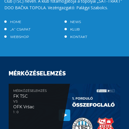
Club (TSC) néven. A klub főtámogatója a topolyai „SAT-TRAKT”
DOO BAČKA TOPOLA. Vezérigazgató: Palágyi Szabolcs.
HOME
NEWS
„A” CSAPAT
KLUB
WEBSHOP
KONTAKT
MÉRKŐZÉSELEMZÉS
MÉRKŐZÉSELEMZÉS
FK TSC
VS
OFK Vršac
1 : 0