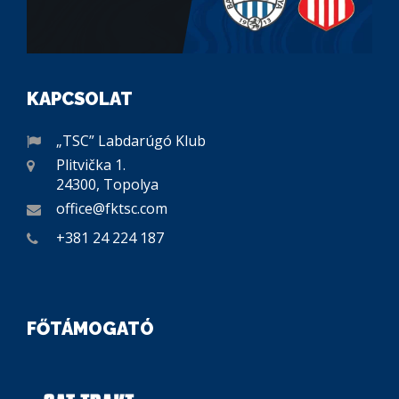
KAPCSOLAT
„TSC” Labdarúgó Klub
Plitvička 1.
24300, Topolya
office@fktsc.com
+381 24 224 187
FŐTÁMOGATÓ