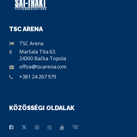
TSC ARENA
TSC Arena
Maršala Tita 63.
24300 Bačka Topola
office@tscarena.com
+381 24 267 979
KÖZÖSSÉGI OLDALAK