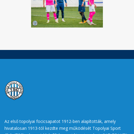
Az első topolyai focicsapatot 1912-ben alapították, amely
hivatalosan 1913-tól kezdte meg működését Topolyai Sport