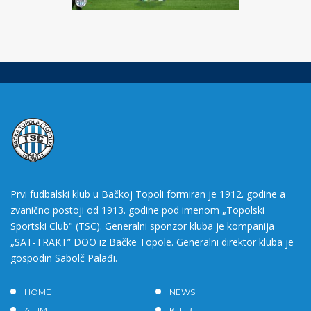
Prvi fudbalski klub u Bačkoj Topoli formiran je 1912. godine a
zvanično postoji od 1913. godine pod imenom „Topolski
Sportski Club" (TSC). Generalni sponzor kluba je kompanija
„SAT-TRAKT” DOO iz Bačke Topole. Generalni direktor kluba je
gospodin Sabolč Palađi.
HOME
NEWS
A TIM
KLUB