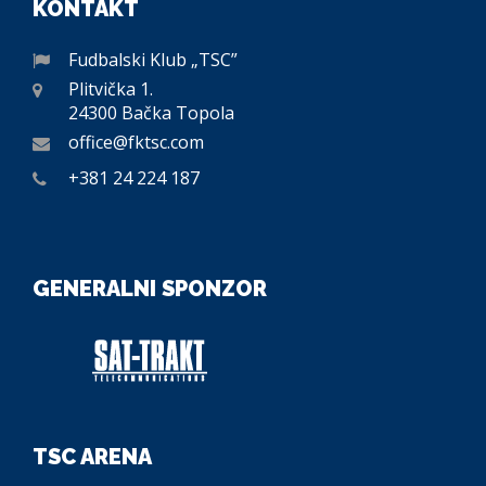
KONTAKT
Fudbalski Klub „TSC”
Plitvička 1.
24300 Bačka Topola
office@fktsc.com
+381 24 224 187
GENERALNI SPONZOR
TSC ARENA