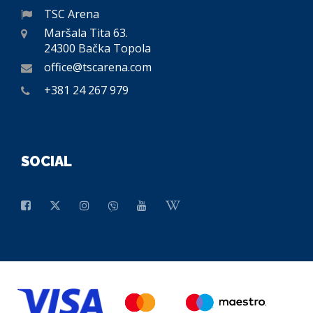
TSC Arena
Maršala Tita 63.
24300 Bačka Topola
office@tscarena.com
+381 24 267 979
SOCIAL