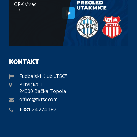
OFK Vršac
1 : 0
KONTAKT
Fudbalski Klub „TSC”
Plitvička 1.
24300 Bačka Topola
office@fktsc.com
+381 24 224 187