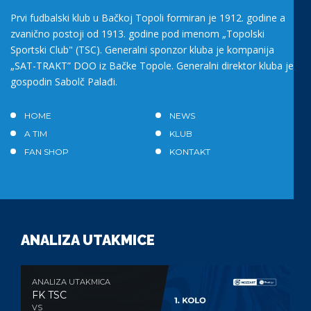
Prvi fudbalski klub u Bačkoj Topoli formiran je 1912. godine a
zvanično postoji od 1913. godine pod imenom „Topolski
Sportski Club" (TSC). Generalni sponzor kluba je kompanija
„SAT-TRAKT” DOO iz Bačke Topole. Generalni direktor kluba je
gospodin Sabolč Palađi.
HOME
NEWS
A TIM
KLUB
FAN SHOP
KONTAKT
ANALIZA UTAKMICE
ANALIZA UTAKMICA
FK TSC
VS