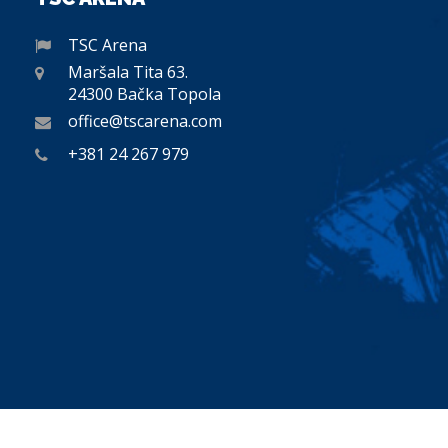
TSC Arena
Maršala Tita 63.
24300 Bačka Topola
office@tscarena.com
+381 24 267 979