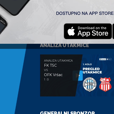
ANALIZA UTAKMICE
ANALIZA UTAKMICA
FK TSC
VS
OFK Vršac
1 : 0
GENERALNI SPONZOR