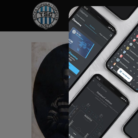
HOME
SPONZORI
N
KI
Na
poče