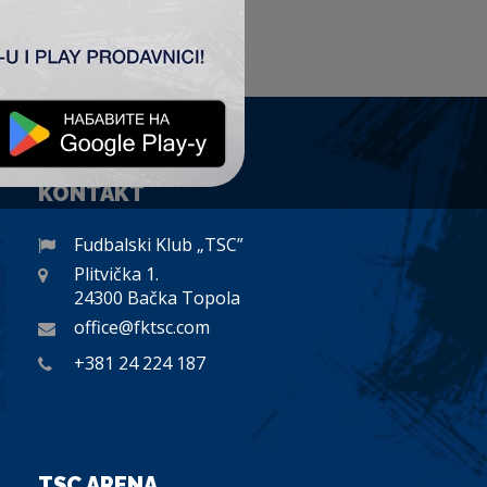
KONTAKT
Fudbalski Klub „TSC”
Plitvička 1.
24300 Bačka Topola
office@fktsc.com
+381 24 224 187
TSC ARENA