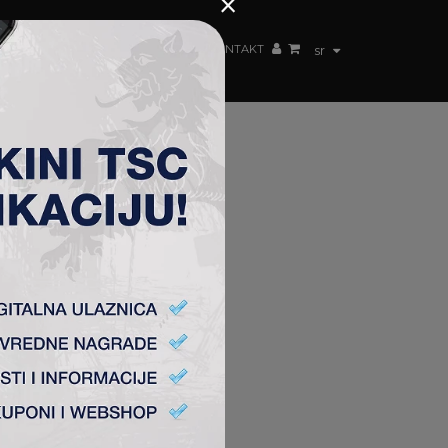
×
ŽENSKI TIM
FAN SHOP
TSC ARENA
KONTAKT
sr