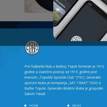
Prvi fudbalski klub u Bačkoj Topoli formiran je 1912.
godine a zvanično postoji od 1913. godine pod
imenom „Topolski Sportski Club" (TSC). Generalni
sponzor kluba je kompanija „SAT-TRAKT” DOO iz
Bačke Topole. Generalni direktor kluba je gospodin
Sabolč Palađi.
HOME
NEWS