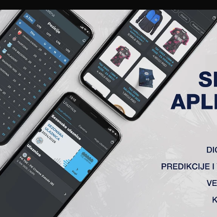
EWS
GALERIJE
A TIM
ČLANSTVO
KARTE
AKREDITACIJE
KLUB
AKADEMIJA
ŠKAROLJ LAJOŠ
tku
1920-ih