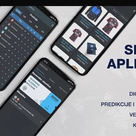
EWS
GALERIJE
A TIM
ČLANSTVO
KARTE
AKREDITACIJE
KLUB
AKADEMIJA
BIČKEI BOGLAR
BIOGRAFIJA