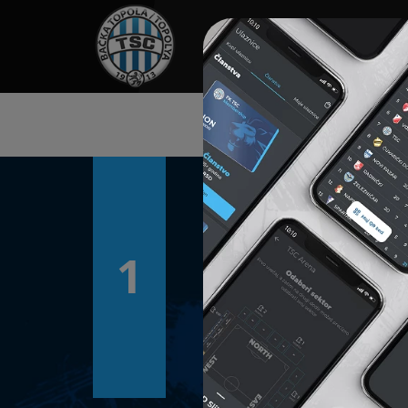
HOME
SPONZORI
N
1