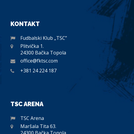
KONTAKT
Fudbalski Klub „TSC”
Plitvička 1.
24300 Bačka Topola
office@fktsc.com
+381 24 224 187
TSC ARENA
TSC Arena
Maršala Tita 63.
24300 Bačka Topola