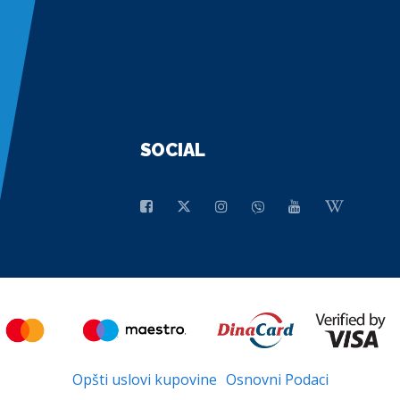
SOCIAL
Opšti uslovi kupovine
Osnovni Podaci