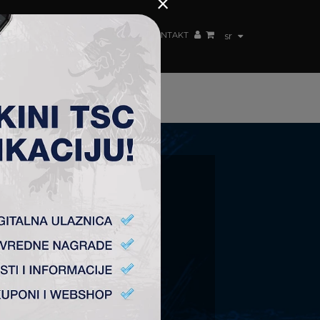
×
ŽENSKI TIM
FAN SHOP
TSC ARENA
KONTAKT
sr
KA