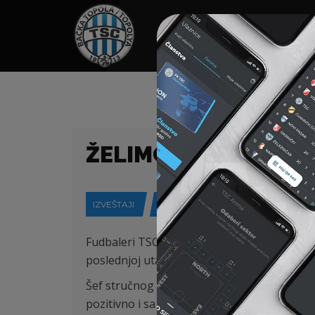
HOME
SPONZORI
N
ŽELIMO DA POLUSE
IZVEŠTAJI
11-11-2022
Fudbaleri TSC-a u subotu 12. novembra od 
poslednjoj utakmici jesenjeg dela prvenstva
Šef stručnog štaba Žarko Lazetić je naglas
pozitivno i sa pobedom.