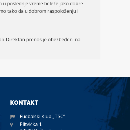
m u poslednje vreme beleže jako dobre
mamo tako da u dobrom raspoloženju i
oli. Direktan prenos je obezbeđen na
KONTAKT
Fudbalski Klub „TSC”
Plitvička 1.