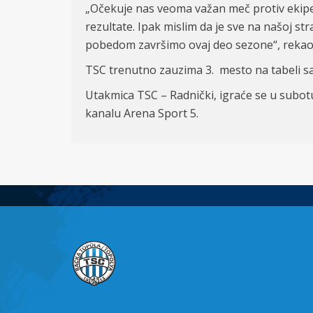
„Očekuje nas veoma važan meč protiv ekipe
rezultate. Ipak mislim da je sve na našoj 
pobedom završimo ovaj deo sezone“, rekao 
TSC trenutno zauzima 3. mesto na tabeli sa
Utakmica TSC – Radnički, igraće se u subo
kanalu Arena Sport 5.