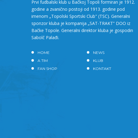
Prvi fudbalski klub u Bačkoj Topoli formiran je 1912.
godine a zvanično postoji od 1913. godine pod
imenom „Topolski Sportski Club" (TSC). Generalni
sponzor kluba je kompanija „SAT-TRAKT” DOO iz
Bačke Topole. Generalni direktor kluba je gospodin
Sabolč Palađi.
HOME
NEWS
A TIM
KLUB
FAN SHOP
KONTAKT