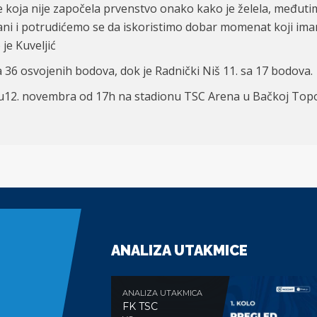
 koja nije započela prvenstvo onako kako je želela, međuti
strani i potrudićemo se da iskoristimo dobar momenat koji i
je Kuveljić
 36 osvojenih bodova, dok je Radnički Niš 11. sa 17 bodova.
tu12. novembra od 17h na stadionu TSC Arena u Bačkoj Top
ANALIZA UTAKMICE
ANALIZA UTAKMICA
FK TSC