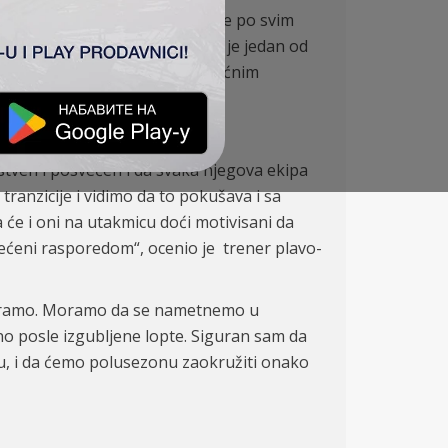
 da ovaj deo prvenstva, koji je po svim
 četvrta na tabeli, i po tome je jedan od
opterećeni Evropom i nekim nesrećnim
.
stven i posvećen i da svaka njegova ekipa
 tranzicije i vidimo da to pokušava i sa
će i oni na utakmicu doći motivisani da
rećeni rasporedom“, ocenio je trener plavo-
daptiramo. Moramo da se nametnemo u
no posle izgubljene lopte. Siguran sam da
ju, i da ćemo polusezonu zaokružiti onako