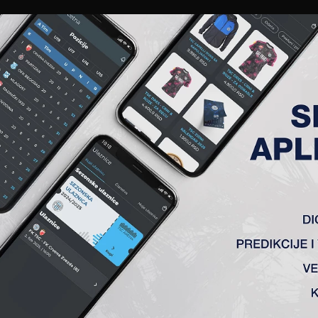
EWS
GALERIJE
A TIM
ČLANSTVO
KARTE
AKREDITACIJE
KLUB
AKADEMIJA
ZONU ZAVRŠIMO POBEDOM
17h, dočekuju na svom stadionu Arena ekipu Radničkog iz N
 pokažu svoju dobru igru i osvoje nova tri boda.
io da poslednja utakmica u sezoni uvek sa sobom nosi poseb