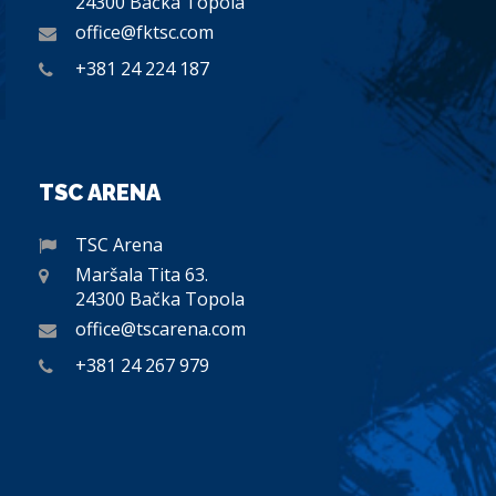
24300 Bačka Topola
office@fktsc.com
+381 24 224 187
TSC ARENA
TSC Arena
Maršala Tita 63.
24300 Bačka Topola
office@tscarena.com
+381 24 267 979