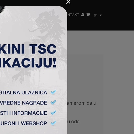
×
ŽENSKI TIM
FAN SHOP
TSC ARENA
KONTAKT
sr
iša, u 19. kolu Superlige, sa namerom da u
an motiv i želju da se na pauzu ode