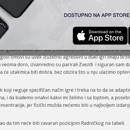
pobedili u Kupu i ušli među osam ekipa, tako da nam ostaje
olazi nam ekipa koja je prošlu sezonu završila u Evropi, kao
 Bez obzira na trenutnu poziciju u koju su dospeli verovatno 
da su tim za gornji deo tabele“, rekao je Lazetić.
renera Radničkog, Lalatovića i da poznaje njegov način igre
dve godine kada sam bio u Metalcu, znam da je izuzetno stra
egovi timovi su uvek izuzetno agresivni u duel igri imaju brze
veoma doro, izvanredno su parirali Zvezdi i siguran sam da 
 će utakmica biti dobra, bez obzira što u nju ulazimo opte
nik koji neguje specifičan način igre i treba na to da se a
ima, i da budemo onakvi kakvi mi želimo i sa loptom, a poseb
centracije, jer fizički možda nećemo biti u najboljem izdan
akao da tim neće biti zavaran pozicijom Radničkog na tabeli.