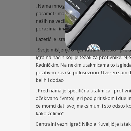
„Nama mnogo znači što smo posle Partizana 
parametrima izuzetno dobar, ne pokvarimo. D
naših najvećih rivala, jer je to i naš cilj.
porazima, imaju izuzetan kvalitet i jasno je 
Lazetić je istakao da veoma poštuje novog t
„Svoje mišljenje o njemu sam iznosio i pre 
igra na način koji je težak za protivnike. Nj
Radničkim. Na nekim utakmicama to izgleda 
pozitivno završe polusezonu. Uveren sam da
belih i dodao:
„Pred nama je specifična utakmica i protiv
očekivano čvrstoj igri pod pritiskom i duel
će momci dati svoj maksimum i sto odsto kon
kako želimo“.
Centralni vezni igrač Nikola Kuveljić je ist