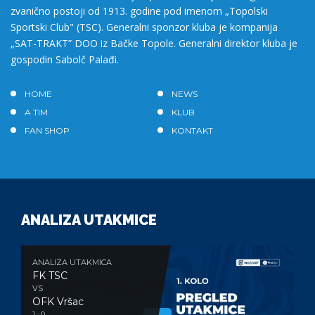
zvanično postoji od 1913. godine pod imenom „Topolski
Sportski Club" (TSC). Generalni sponzor kluba je kompanija
„SAT-TRAKT” DOO iz Bačke Topole. Generalni direktor kluba je
gospodin Sabolč Palađi.
HOME
NEWS
A TIM
KLUB
FAN SHOP
KONTAKT
ANALIZA UTAKMICE
ANALIZA UTAKMICA
FK TSC
VS
OFK Vršac
1 : 0