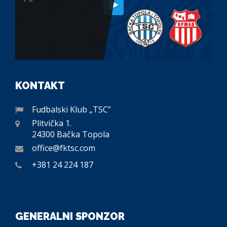
KONTAKT
Fudbalski Klub „TSC”
Plitvička 1.
24300 Bačka Topola
office@fktsc.com
+381 24 224 187
GENERALNI SPONZOR