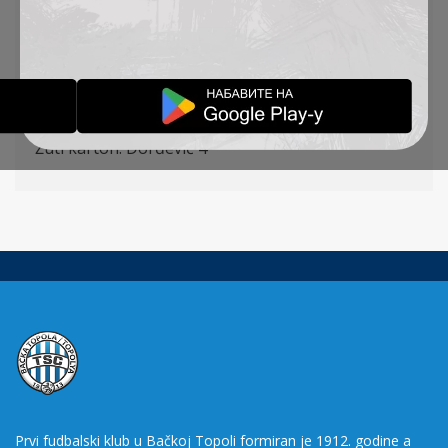
Ilić – Ćalušić, Stojić,
Đ
orđević
– Petrović
(K)
,
Kuveljić
(Stanić 80′)
, Đakovac
(Antonić 87′),
Cvetković – Pantović (Ćirković 59′), Jovanović –
Rakonjac (Radin 46′)
Žuti karton:
Đorđević 4′
Prvi fudbalski klub u Bačkoj Topoli formiran je 1912. godine a