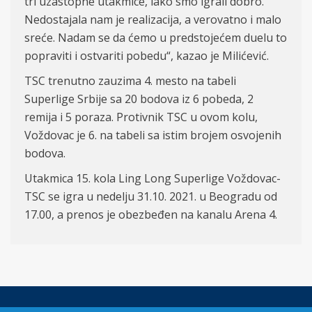
tri uzastopne utakmice, iako smo igrali dobro.
Nedostajala nam je realizacija, a verovatno i malo
sreće. Nadam se da ćemo u predstojećem duelu to
popraviti i ostvariti pobedu“, kazao je Milićević.
TSC trenutno zauzima 4. mesto na tabeli
Superlige Srbije sa 20 bodova iz 6 pobeda, 2
remija i 5 poraza. Protivnik TSC u ovom kolu,
Voždovac je 6. na tabeli sa istim brojem osvojenih
bodova.
Utakmica 15. kola Ling Long Superlige Voždovac-
TSC se igra u nedelju 31.10. 2021. u Beogradu od
17.00, a prenos je obezbeđen na kanalu Arena 4.