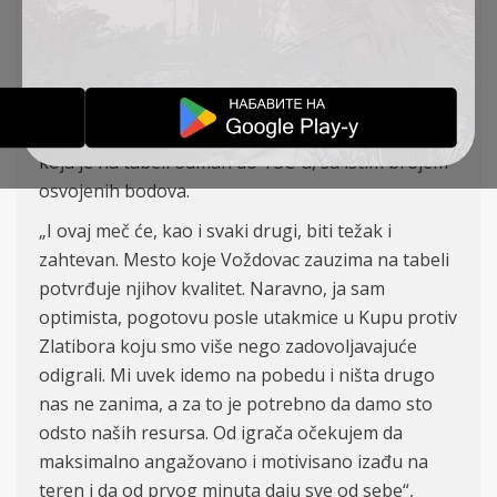
dobru igru i tako pokušati da zabeleže novu
pobedu.
Šef stručnog štaba Mirko Jovanović istakao je
značaj utakmice sa Voždovcem, s obzirom da se
radi o kvalitetnoj ekipi, koja igra dobar fudbal i
koja je na tabeli odmah do TSC-a, sa istim brojem
osvojenih bodova.
„I ovaj meč će, kao i svaki drugi, biti težak i
zahtevan. Mesto koje Voždovac zauzima na tabeli
potvrđuje njihov kvalitet. Naravno, ja sam
optimista, pogotovu posle utakmice u Kupu protiv
Zlatibora koju smo više nego zadovoljavajuće
odigrali. Mi uvek idemo na pobedu i ništa drugo
nas ne zanima, a za to je potrebno da damo sto
odsto naših resursa. Od igrača očekujem da
maksimalno angažovano i motivisano izađu na
teren i da od prvog minuta daju sve od sebe“,