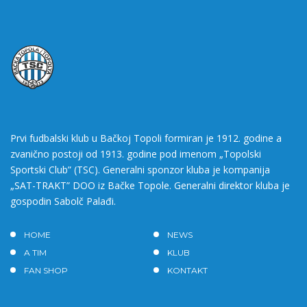
Prvi fudbalski klub u Bačkoj Topoli formiran je 1912. godine a
zvanično postoji od 1913. godine pod imenom „Topolski
Sportski Club” (TSC). Generalni sponzor kluba je kompanija
„SAT-TRAKT” DOO iz Bačke Topole. Generalni direktor kluba je
gospodin Sabolč Palađi.
HOME
NEWS
A TIM
KLUB
FAN SHOP
KONTAKT