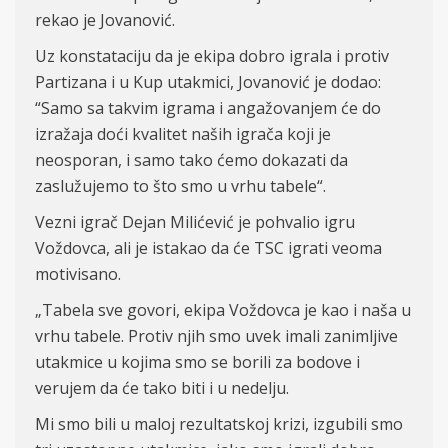
rekao je Jovanović.
Uz konstataciju da je ekipa dobro igrala i protiv
Partizana i u Kup utakmici, Jovanović je dodao:
“Samo sa takvim igrama i angažovanjem će do
izražaja doći kvalitet naših igrača koji je
neosporan, i samo tako ćemo dokazati da
zaslužujemo to što smo u vrhu tabele“.
Vezni igrač Dejan Milićević je pohvalio igru
Voždovca, ali je istakao da će TSC igrati veoma
motivisano.
„Tabela sve govori, ekipa Voždovca je kao i naša u
vrhu tabele. Protiv njih smo uvek imali zanimljive
utakmice u kojima smo se borili za bodove i
verujem da će tako biti i u nedelju.
Mi smo bili u maloj rezultatskoj krizi, izgubili smo