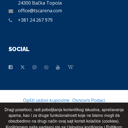
24300 Bačka Topola
office@tscarena.com
+381 24 267 979
SOCIAL
Opšti uslovi kupovine
Osnovni Podaci
Dragi posetioci, radi poboljšanja korisničkog iskustva, sprečavanja
spama, kao i za druge funkcionalnosti koje ne bismo mogli da
obezbedimo na drugi način ovaj sajt koristi kolačiće (cookies).
© 2026 - All Rights Reserved
UP
Korišćenjem sajta saglasni ste sa Uslovima korišćenja i Politikom