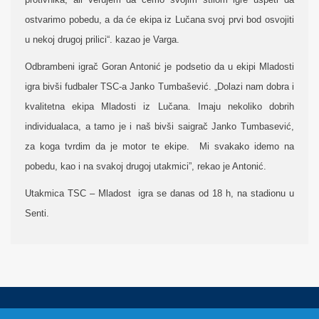
ostvarimo pobedu, a da će ekipa iz Lučana svoj prvi bod osvojiti
u nekoj drugoj prilici“. kazao je Varga.
Odbrambeni igrač Goran Antonić je podsetio da u ekipi Mladosti
igra bivši fudbaler TSC-a Janko Tumbašević. „Dolazi nam dobra i
kvalitetna ekipa Mladosti iz Lučana. Imaju nekoliko dobrih
individualaca, a tamo je i naš bivši saigrač Janko Tumbasević,
za koga tvrdim da je motor te ekipe. Mi svakako idemo na
pobedu, kao i na svakoj drugoj utakmici”, rekao je Antonić.
Utakmica TSC – Mladost igra se danas od 18 h, na stadionu u
Senti.