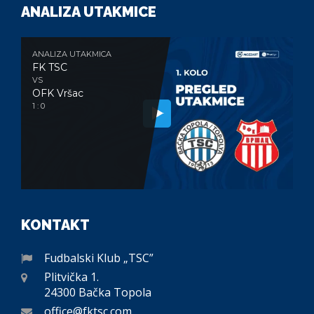
ANALIZA UTAKMICE
ANALIZA UTAKMICA
FK TSC
VS
OFK Vršac
1 : 0
KONTAKT
Fudbalski Klub „TSC”
Plitvička 1.
24300 Bačka Topola
office@fktsc.com