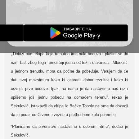
svojih navijača, upisati novu pobedu.
Kondicioni trener Veselin Sekulović je pred meč sa ekipom
Mladosti naglasio da to može da bude teška utakmica s obzirom
na to da protivniku snažna motivacija može da bude upravo to
što nema još nijedan osvojen bod.
„
Dolazi nam ekipa koja trenutno ima nula bodova i plašim se da
nam baš zbog toga predstoji jedna od težih utakmica. Mladost
u jednom trenutku mora da počne da pobeđuje. Verujem da će
dati svoj maksimum kako bi ostvarili dobar rezultat i kako bi
osvojili prve bodove. Ipak, na nama je da nastavimo naš niz i
upišemo još jednu pobedu na domaćem terenu”, rekao je
Sekulović, istakavši da ekipa iz Bačke Topole ne sme da dozvoli
da je poraz od Crvene zvezde u prethodnom kolu poremeti.
“Planiramo da prvenstvo nastavimo u dobrom ritmu“, dodao je
Sekulović.