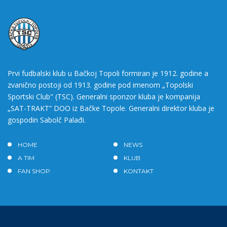
Prvi fudbalski klub u Bačkoj Topoli formiran je 1912. godine a
zvanično postoji od 1913. godine pod imenom „Topolski
Sportski Club" (TSC). Generalni sponzor kluba je kompanija
„SAT-TRAKT” DOO iz Bačke Topole. Generalni direktor kluba je
gospodin Sabolč Palađi.
HOME
NEWS
A TIM
KLUB
FAN SHOP
KONTAKT