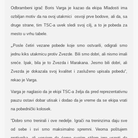
Odbrambeni igrač Boris Varga je kazao da ekipa Mladosti ima
ozbiljan motiv da na ovoj utakmici osvoji prve bodove, ali da, sa
druge strane, tim TSC-a uvek sledi svoj cilj, a to je pobeda za
mesto u vrhu tabele.
„
Posle četiri vezane pobede koje smo ostvarili, odigrali smo
jednu kiks utakmicu protiv Zvezde. Bili smo dobri, ali nismo imali
sreće. Ipak, bila je to Zvezda i Marakana. Jesmo bili dobri, ali
Zvezda je dokazala svoj kvalitet i zasluženo upisala pobedu“,
rekao je Varga.
Varga je naglasio da je ekipi TSC-a želja da pred reprezentativnu
pauzu ostavi dobar utisak i dodao da je vreme da se ekipa vrati
na pobednički kolosek.
“Dobro smo trenirali i ove nedelje. Igrači na treninzima daju sve
od sebe i svi smo maksimalno spremni. Veoma poštujem
protivnika, ali verujem da ćemo svojim stilom igre uspeti da