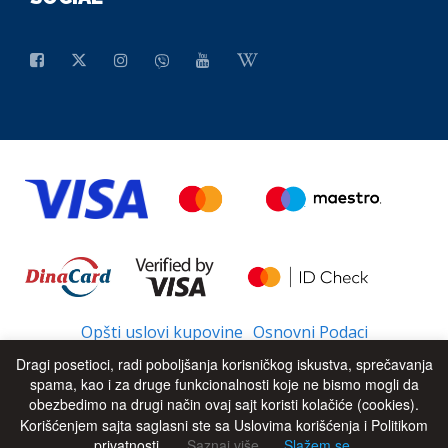
Opšti uslovi kupovine
Osnovni Podaci
Dragi posetioci, radi poboljšanja korisničkog iskustva, sprečavanja
spama, kao i za druge funkcionalnosti koje ne bismo mogli da
obezbedimo na drugi način ovaj sajt koristi kolačiće (cookies).
© 2026 - All Rights Reserved
UP
Korišćenjem sajta saglasni ste sa Uslovima korišćenja i Politikom
privatnosti.
Saznaj više
Slažem se