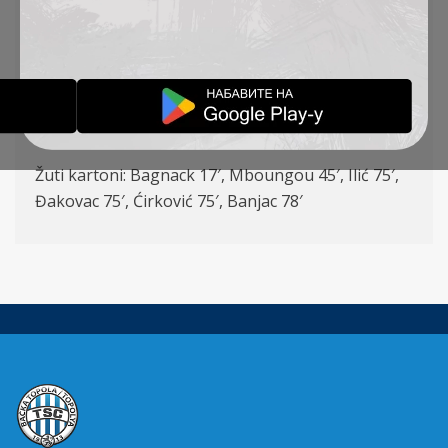
Ilić – Petrović (K) (Lazetić 85′), Đorđević, Bagnack,
St. Jovanović – Radin, Đakovac, Milosavljević
(Banjac 46′), Stanić –Mboungou (Ćirković 46′),
Pantović (Radojević 85′)
Strelci: Đakovac 74′ (P)
Žuti kartoni: Bagnack 17′, Mboungou 45′, Ilić 75′,
Đakovac 75′, Ćirković 75′, Banjac 78′