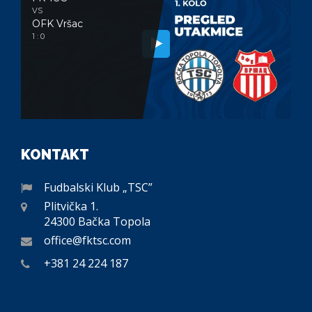
VS
OFK Vršac
1 : 0
KONTAKT
Fudbalski Klub „TSC”
Plitvička 1.
24300 Bačka Topola
office@fktsc.com
+381 24 224 187