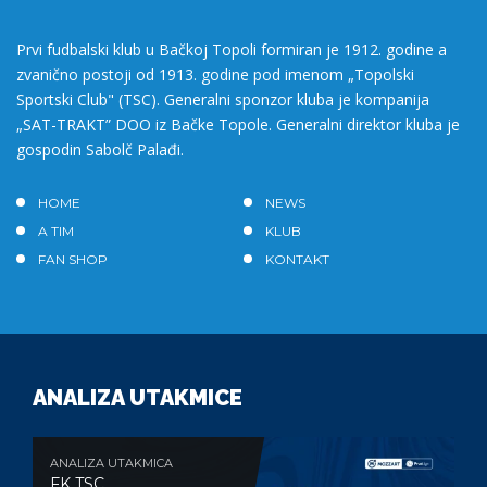
Prvi fudbalski klub u Bačkoj Topoli formiran je 1912. godine a
zvanično postoji od 1913. godine pod imenom „Topolski
Sportski Club" (TSC). Generalni sponzor kluba je kompanija
„SAT-TRAKT” DOO iz Bačke Topole. Generalni direktor kluba je
gospodin Sabolč Palađi.
HOME
NEWS
A TIM
KLUB
FAN SHOP
KONTAKT
ANALIZA UTAKMICE
ANALIZA UTAKMICA
FK TSC