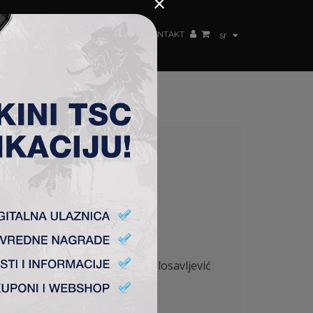
×
ŽENSKI TIM
FAN SHOP
TSC ARENA
KONTAKT
sr
2
zetić 74′), Stanić – Ćirković (Milosavljević