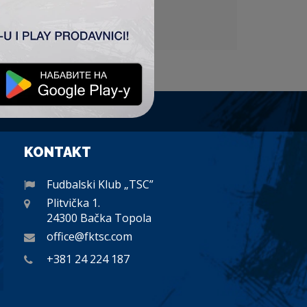
KONTAKT
Fudbalski Klub „TSC”
Plitvička 1.
24300 Bačka Topola
office@fktsc.com
+381 24 224 187