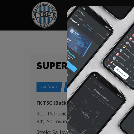
HOME
SPONZORI
N
SUPER LIGA (24/25) 
IZVEŠTAJI
21-09-2024
FK TSC (Bačka Topola) – FK Novi Pazar (N
Ilić – Petrović (K), Stevanović, Đorđević, St.
84′), Sa. Jovanović (Pantović 59′)
Strelci: Sa. Jovanović 48′, Đakovac 52′, Pantov