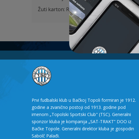
Žuti karton: Radin 26′
Prvi fudbalski klub u Bačkoj Topoli formiran je 1912.
godine a zvanično postoji od 1913. godine pod
imenom „Topolski Sportski Club" (TSC). Generalni
sponzor kluba je kompanija „SAT-TRAKT” DOO iz
Bačke Topole. Generalni direktor kluba je gospodin
Sabolč Palađi.