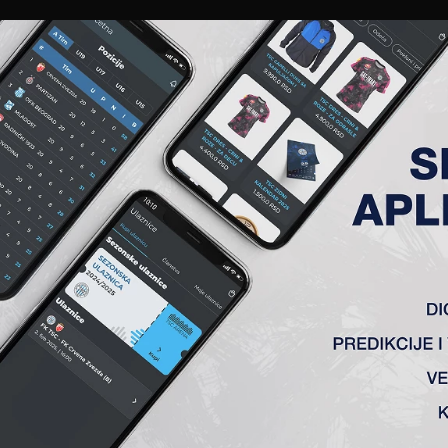
EWS
GALERIJE
A TIM
ČLANSTVO
KARTE
AKREDITACIJE
KLUB
AKADEMIJA
KOLO 9, TSC – NOVI PAZAR 5:
ovi Pazar) 5:2
 Jovanović – Radin (Pejić 74′), Đakovac (Gordić 84′), Banjac (La
ić 63′, Stanić 67′, Ćirković 68′