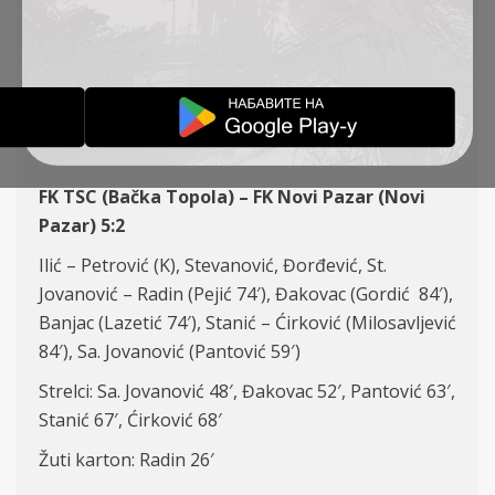
KOLO 9, TSC – NOVI
PAZAR 5:2
IZVEŠTAJI
21-09-2024
FK TSC (Bačka Topola) – FK Novi Pazar (Novi
Pazar) 5:2
Ilić – Petrović (K), Stevanović, Đorđević, St.
Jovanović – Radin (Pejić 74′), Đakovac (Gordić 84′),
Banjac (Lazetić 74′), Stanić – Ćirković (Milosavljević
84′), Sa. Jovanović (Pantović 59′)
Strelci: Sa. Jovanović 48′, Đakovac 52′, Pantović 63′,
Stanić 67′, Ćirković 68′
Žuti karton: Radin 26′